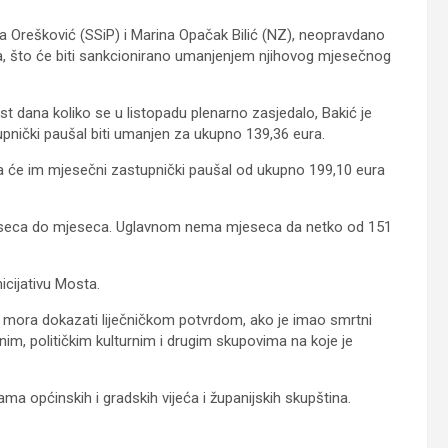
ja Orešković (SSiP) i Marina Opačak Bilić (NZ), neopravdano
ra, što će biti sankcionirano umanjenjem njihovog mjesečnog
est dana koliko se u listopadu plenarno zasjedalo, Bakić je
ički paušal biti umanjen za ukupno 139,36 eura.
, pa će im mjesečni zastupnički paušal od ukupno 199,10 eura
 mjeseca do mjeseca. Uglavnom nema mjeseca da netko od 151
icijativu Mosta.
o mora dokazati liječničkom potvrdom, ako je imao smrtni
enim, političkim kulturnim i drugim skupovima na koje je
a općinskih i gradskih vijeća i županijskih skupština.