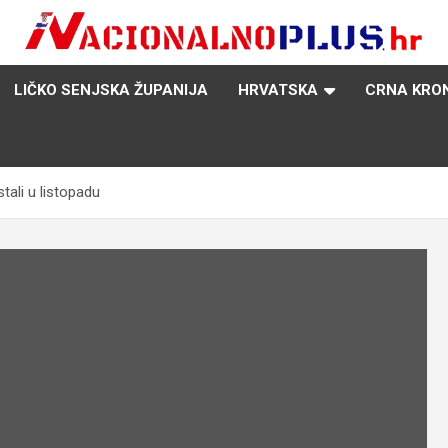
Nacija želi znati više
NacionalnoPlus.hr
LIČKO SENJSKA ŽUPANIJA
HRVATSKA
CRNA KRO
tali u listopadu