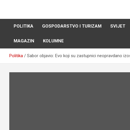
Skip
to
content
POLITIKA
GOSPODARSTVO I TURIZAM
SVIJET
MAGAZIN
KOLUMNE
Politika
Sabor objavio: Evo koji su zastupnici neopravdano izos