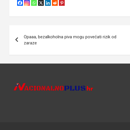
Navigacija
Opaaa, bezalkoholna piva mogu povećati rizik od
objava
zaraze