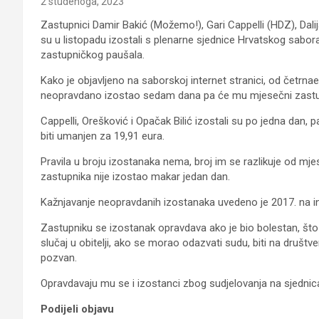
2 studenoga, 2023
Zastupnici Damir Bakić (Možemo!), Gari Cappelli (HDZ), Dali
su u listopadu izostali s plenarne sjednice Hrvatskog sabo
zastupničkog paušala.
Kako je objavljeno na saborskoj internet stranici, od četrna
neopravdano izostao sedam dana pa će mu mjesečni zastupn
Cappelli, Orešković i Opačak Bilić izostali su po jedna dan
biti umanjen za 19,91 eura.
Pravila u broju izostanaka nema, broj im se razlikuje od
zastupnika nije izostao makar jedan dan.
Kažnjavanje neopravdanih izostanaka uvedeno je 2017. na in
Zastupniku se izostanak opravdava ako je bio bolestan, št
slučaj u obitelji, ako se morao odazvati sudu, biti na društv
pozvan.
Opravdavaju mu se i izostanci zbog sudjelovanja na sjednicam
Podijeli objavu