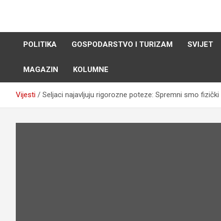
Skip
to
content
POLITIKA
GOSPODARSTVO I TURIZAM
SVIJET
MAGAZIN
KOLUMNE
Vijesti
Seljaci najavljuju rigorozne poteze: Spremni smo fizički 