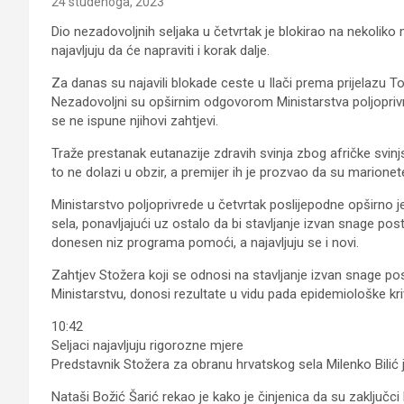
24 studenoga, 2023
Dio nezadovoljnih seljaka u četvrtak je blokirao na nekoliko m
najavljuju da će napraviti i korak dalje.
Za danas su najavili blokade ceste u Ilači prema prijelazu To
Nezadovoljni su opširnim odgovorom Ministarstva poljoprivre
se ne ispune njihovi zahtjevi.
Traže prestanak eutanazije zdravih svinja zbog afričke svinj
to ne dolazi u obzir, a premijer ih je prozvao da su marion
Ministarstvo poljoprivrede u četvrtak poslijepodne opširno 
sela, ponavljajući uz ostalo da bi stavljanje izvan snage po
donesen niz programa pomoći, a najavljuju se i novi.
Zahtjev Stožera koji se odnosi na stavljanje izvan snage p
Ministarstvu, donosi rezultate u vidu pada epidemiološke kriv
10:42
Seljaci najavljuju rigorozne mjere
Predstavnik Stožera za obranu hrvatskog sela Milenko Bilić 
Nataši Božić Šarić rekao je kako je činjenica da su zaključci