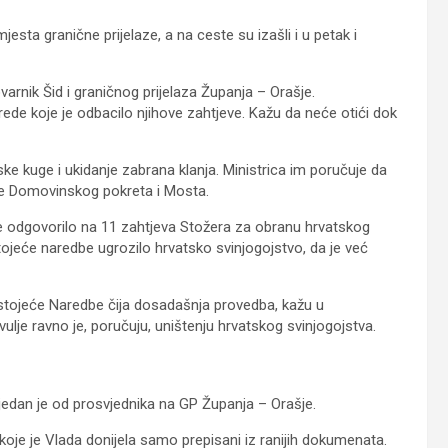
jesta granične prijelaze, a na ceste su izašli i u petak i
varnik Šid i graničnog prijelaza Županja – Orašje.
de koje je odbacilo njihove zahtjeve. Kažu da neće otići dok
ske kuge i ukidanje zabrana klanja. Ministrica im poručuje da
ete Domovinskog pokreta i Mosta.
je odgovorilo na 11 zahtjeva Stožera za obranu hrvatskog
stojeće naredbe ugrozilo hrvatsko svinjogojstvo, da je već
ostojeće Naredbe čija dosadašnja provedba, kažu u
ulje ravno je, poručuju, uništenju hrvatskog svinjogojstva.
jedan je od prosvjednika na GP Županja – Orašje.
 koje je Vlada donijela samo prepisani iz ranijih dokumenata.