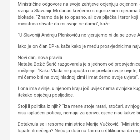
Ministričine odgovore na svoje zahtjeve ocjenjuju ocjenom -1
svinja u Slavoniji. Mi danas krećemo s rigoroznim mjerama blo
blokade. “Znamo da je to opasno, ali ova pljačka i teror koji
ministrica shvate da mi svoje ne damo”, kaže.
“U Slavoniji Andreju Plenkoviću ne vjerujemo ni da se zove 
Iako je on član DP-a, kaže kako je među prosvjednicima na
Novi dan, nova pravila
Nataša Božić Šarić razgovarala je s jednom od prosvjednica k
mišljenje. “Kako Vlada ne popušta i ne povlači svoje uvjete, 
mi ćemo biti na ovoj hladnoj zimi i imat ćemo svoje uvjete”, 
I ona ima svinje, u njenom kraju još uvijek nema svinjske kuge
itekako osjećaju posljedice.
Stoji li politika iz njih? “Iza mene stoje ratari, stočari, svin
nisu isplaćeni poticaji, nemaju za gorivo, cijene nisu kakve bi
Dotaknula se i resorne ministrice Marije Vučković. “Ministrica
lopate ili nečega? Neću ja doći na farmu u štiklicama da mi 