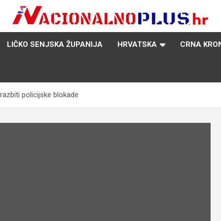
Nacija želi znati više
NacionalnoPlus.hr
LIČKO SENJSKA ŽUPANIJA
HRVATSKA
CRNA KRO
razbiti policijske blokade