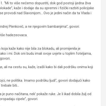
. “Mi to više nećemo dopustiti, dok god postoji ijedna živa
kade”, kaže i dodaje da su spremni i fizički razbiti policijske
 se provodi nad Slavonijom… Ovo je jedini način da ta Vlada i
Andrej Plenković, a ne njegovim bambanjima”, govori.
jviše hadezeovaca.
oja kaže kako nije bila za blokadu, ali promijenila je
tako i mi. Dok oni budu imali svoje uvjete u toplim foteljama,
govori.
, ali na cestu su, kaže, izašli kako bi dali podršku onima koji
jogojci, ne politika. Imamo podršku ljudi”, govori dodajući kako
 trebale biti…
 je puno načitana, nek’ pokaže ruke. Je li ikad dobila žulj od
propadaju cipele”, govori.