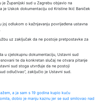
u je Županijski sud u Zagrebu objavio na
a je Uskok dokumentaciju od Kristine Ikić Baniček
su joj odlukom o kažnjavanju povrijeđena ustavna
.
užbu uz zaključak da ne postoje pretpostavke za
ida u cjelokupnu dokumentaciju, Ustavni sud
osnovani te da konkretan slučaj ne otvara pitanje
stavni sud stoga utvrđuje da ne postoji
sud odlučivao”, zaključio je Ustavni sud.
a lažem, a ja sam s 19 godina kupio kuću
omila, dobio je manju kaznu jer se sud smilovao nad