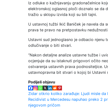
Iz odluke o kažnjavanju gradonačelnice koj
elektronskoj oglasnoj ploči doznalo se da d
tražio u sklopu izvida koji su bili tajni.
U ustavnoj tužbi Ikić Baniček je navela da 
prava te pravo na pretpostavku nedužnosti
Ustavni sud jednoglasno je odbacio njenu t
odlučivanje o biti stvari.
“Nakon detaljne analize ustavne tužbe i uv
ocjenjuje da su istaknuti prigovori očito ne
ostvarenja ustavnih prava podnositeljice. U
ustavnopravna bit stvari o kojoj bi Ustavni 
Podijeli objavu
Navigacija
Zidar otkrio koliko zarađuje: Ljudi misle d
Recidivist u Mercedesu napuhao preko 2 pr
objava
njegovom pričom