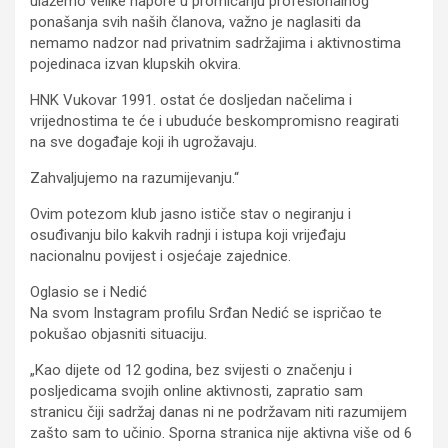
ulažemo velike napore u promicanju profesionalnog
ponašanja svih naših članova, važno je naglasiti da
nemamo nadzor nad privatnim sadržajima i aktivnostima
pojedinaca izvan klupskih okvira.
HNK Vukovar 1991. ostat će dosljedan načelima i
vrijednostima te će i ubuduće beskompromisno reagirati
na sve događaje koji ih ugrožavaju.
Zahvaljujemo na razumijevanju.“
Ovim potezom klub jasno ističe stav o negiranju i
osuđivanju bilo kakvih radnji i istupa koji vrijeđaju
nacionalnu povijest i osjećaje zajednice.
Oglasio se i Nedić
Na svom Instagram profilu Srđan Nedić se ispričao te
pokušao objasniti situaciju.
„Kao dijete od 12 godina, bez svijesti o značenju i
posljedicama svojih online aktivnosti, zapratio sam
stranicu čiji sadržaj danas ni ne podržavam niti razumijem
zašto sam to učinio. Sporna stranica nije aktivna više od 6