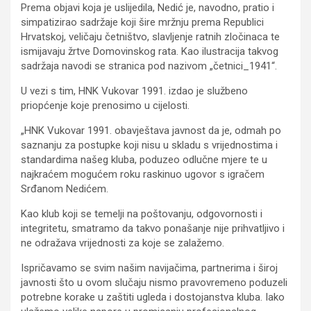
Prema objavi koja je uslijedila, Nedić je, navodno, pratio i
simpatizirao sadržaje koji šire mržnju prema Republici
Hrvatskoj, veličaju četništvo, slavljenje ratnih zločinaca te
ismijavaju žrtve Domovinskog rata. Kao ilustracija takvog
sadržaja navodi se stranica pod nazivom „četnici_1941“.
U vezi s tim, HNK Vukovar 1991. izdao je službeno
priopćenje koje prenosimo u cijelosti.
„HNK Vukovar 1991. obavještava javnost da je, odmah po
saznanju za postupke koji nisu u skladu s vrijednostima i
standardima našeg kluba, poduzeo odlučne mjere te u
najkraćem mogućem roku raskinuo ugovor s igračem
Srđanom Nedićem.
Kao klub koji se temelji na poštovanju, odgovornosti i
integritetu, smatramo da takvo ponašanje nije prihvatljivo i
ne odražava vrijednosti za koje se zalažemo.
Ispričavamo se svim našim navijačima, partnerima i široj
javnosti što u ovom slučaju nismo pravovremeno poduzeli
potrebne korake u zaštiti ugleda i dostojanstva kluba. Iako