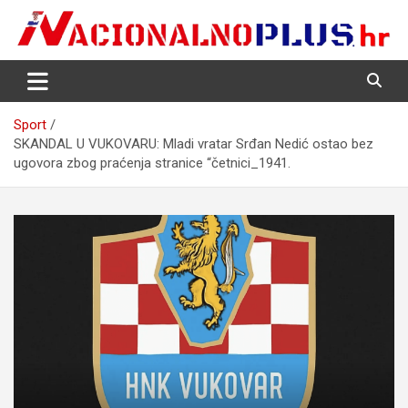
Skip
to
content
Nacija želi znati više
NacionalnoPlus.hr
Sport
SKANDAL U VUKOVARU: Mladi vratar Srđan Nedić ostao bez
ugovora zbog praćenja stranice “četnici_1941.