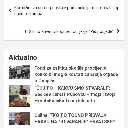
Navigacija
Karadžićeva supruga ostaje pod sankcijama, propale joj
objava
nade u Trumpa
U Glini otkriveno spomen obilježje “Zid pobjede”
Aktualno
Fond za zaštitu okoliša procijenio
koliko bi mogla koštati sanacija otpada
u Gospiću
“ČUJ TO – KAKVU SMO STVARALI”:
Sačićev šamar Pupovcu – moja i tvoja
Hrvatska nikad nisu bile iste
Čulina: TKO TO TOČNO PRISVAJA
PRAVO NA “STVARANJE” HRVATSKE?