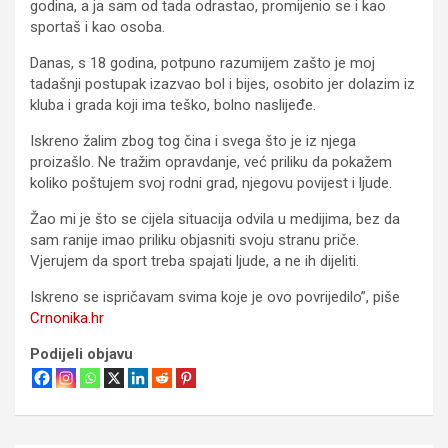
godina, a ja sam od tada odrastao, promijenio se i kao
sportaš i kao osoba.
Danas, s 18 godina, potpuno razumijem zašto je moj
tadašnji postupak izazvao bol i bijes, osobito jer dolazim iz
kluba i grada koji ima teško, bolno naslijeđe.
Iskreno žalim zbog tog čina i svega što je iz njega
proizašlo. Ne tražim opravdanje, već priliku da pokažem
koliko poštujem svoj rodni grad, njegovu povijest i ljude.
Žao mi je što se cijela situacija odvila u medijima, bez da
sam ranije imao priliku objasniti svoju stranu priče.
Vjerujem da sport treba spajati ljude, a ne ih dijeliti.
Iskreno se ispričavam svima koje je ovo povrijedilo”, piše
Crnonika.hr
Podijeli objavu