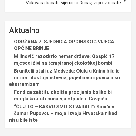
Vukovara bacate vijenac u Dunav, vi provocirate
Aktualno
ODRŽANA 7. SJEDNICA OPĆINSKOG VIJEĆA
OPĆINE BRINJE
Milinović razotkrio nemar države: Gospić 17
mjeseci živi na tempiranoj ekološkoj bombi
Branitelji stali uz Medveda: Oluja u Kninu bila je
mirna i dostojanstvena, pojedinačni povici nisu
ekstremizam
Fond za zaštitu okoliša procijenio koliko bi
mogla koštati sanacija otpada u Gospiću
“ČUJ TO – KAKVU SMO STVARALI”: Sačićev
šamar Pupovcu – moja i tvoja Hrvatska nikad
nisu bile iste