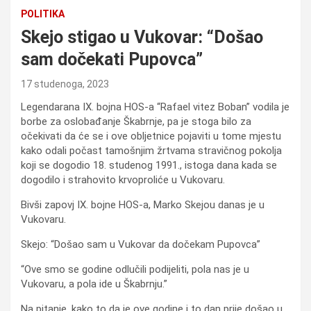
POLITIKA
Skejo stigao u Vukovar: “Došao
sam dočekati Pupovca”
17 studenoga, 2023
Legendarana IX. bojna HOS-a “Rafael vitez Boban” vodila je
borbe za oslobađanje Škabrnje, pa je stoga bilo za
očekivati da će se i ove obljetnice pojaviti u tome mjestu
kako odali počast tamošnjim žrtvama stravičnog pokolja
koji se dogodio 18. studenog 1991., istoga dana kada se
dogodilo i strahovito krvoproliće u Vukovaru.
Bivši zapovj IX. bojne HOS-a, Marko Skejou danas je u
Vukovaru.
Skejo: “Došao sam u Vukovar da dočekam Pupovca”
“Ove smo se godine odlučili podijeliti, pola nas je u
Vukovaru, a pola ide u Škabrnju.”
Na pitanje, kako to da je ove godine i to dan prije došao u