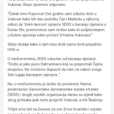
Vukovar, Skejo spremno odgovara:
“Čekali smo Pupovca! Ove godine sam odlučio doći u
Vukovar kako bih dao podršku Ćipi i Markušu u njihovoj
odluci da ‘živim lancom’ spriječe SDSS u bacanju cijenaca u
Dunav. No, prvenstveno sam došao kako bi sudjelovanjem
u Koloni sjećanja odao počast žrtvama Vukovara.”
Skejo dodaje kako s njim nisu došli samo bivši pripadnici
HOS-a:
U međuvremenu, SDSS odustao od bacanja vijenaca
“Došlo je jako puno Dalmatinaca koji su prepoznali Ćipinu
inicijativu. Ne možemo dopustit da nam se nakon svega
Srbi rugaju bacanjem vijenaca…”
No, u međuvremenu je došlo do preokreta. Naime,
predstavnici Samostalne demokratske srpske stranke
(SDSS) i drugih srpskih organizacija danas su izjavili kako
zbog pritisaka ipak neće posjetiti Vukovar, a niti Škabrnju.
“Htjeli smo biti na Dunavu za sve žrtve hrvatske i srpske