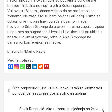
nacionalnosti, na Ovčari gdje su pobijeni iz vukovarske
bolnice. Trebali smo i sutra biti u Koloni sjećanja u
Vukovaru i Škabrnji, danas vidimo da ne možemo i ne
trebamo. Ne zato što su nam osjećaji drugačiji li smo se
uplašili prijetnji, prijetnje i uvrede slušamo i inače.
Pozivamo Srbe i Srpkinje da u svojim srcima zapale svijeće
u spomen na sugrađane, Hrvate i Hrvatice, koji su ubijeni i
nestali u ovim krajevima”, rekla je Anja Šimpraga na
današnjoj konferenciji za medije.
Dnevno.hr/Marko Radić
Podijeli objavu
Navigacija
Ćipe odgovorio SDSS-u: ‘Pa Jeckov stanuje kilometar i
objava
pol odande, zašto nije došla svih ovih godina’
Selak Raspudić: Ako u trenutku sjećanja na žrtvu