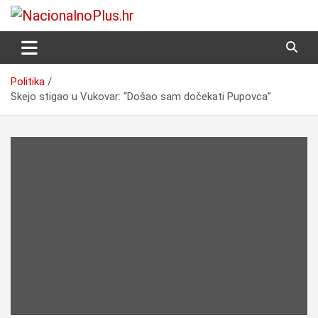
Skip
to
Nacija želi znati više
NacionalnoPlus.hr
content
Politika
Skejo stigao u Vukovar: “Došao sam dočekati Pupovca”