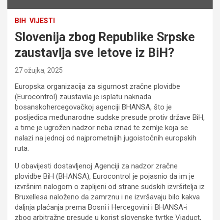
BIH
VIJESTI
Slovenija zbog Republike Srpske
zaustavlja sve letove iz BiH?
27 ožujka, 2025
Europska organizacija za sigurnost zračne plovidbe
(Eurocontrol) zaustavila je isplatu naknada
bosanskohercegovačkoj agenciji BHANSA, što je
posljedica međunarodne sudske presude protiv države BiH,
a time je ugrožen nadzor neba iznad te zemlje koja se
nalazi na jednoj od najprometnijih jugoistočnih europskih
ruta.
U obavijesti dostavljenoj Agenciji za nadzor zračne
plovidbe BiH (BHANSA), Eurocontrol je pojasnio da im je
izvršnim nalogom o zaplijeni od strane sudskih izvršitelja iz
Bruxellesa naloženo da zamrznu i ne izvršavaju bilo kakva
daljnja plaćanja prema Bosni i Hercegovini i BHANSA-i
zbog arbitražne presude u korist slovenske tvrtke Viaduct,