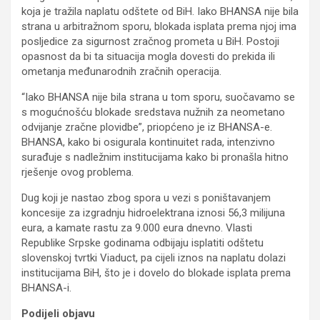
koja je tražila naplatu odštete od BiH. Iako BHANSA nije bila
strana u arbitražnom sporu, blokada isplata prema njoj ima
posljedice za sigurnost zračnog prometa u BiH. Postoji
opasnost da bi ta situacija mogla dovesti do prekida ili
ometanja međunarodnih zračnih operacija.
“Iako BHANSA nije bila strana u tom sporu, suočavamo se
s mogućnošću blokade sredstava nužnih za neometano
odvijanje zračne plovidbe”, priopćeno je iz BHANSA-e.
BHANSA, kako bi osigurala kontinuitet rada, intenzivno
surađuje s nadležnim institucijama kako bi pronašla hitno
rješenje ovog problema.
Dug koji je nastao zbog spora u vezi s poništavanjem
koncesije za izgradnju hidroelektrana iznosi 56,3 milijuna
eura, a kamate rastu za 9.000 eura dnevno. Vlasti
Republike Srpske godinama odbijaju isplatiti odštetu
slovenskoj tvrtki Viaduct, pa cijeli iznos na naplatu dolazi
institucijama BiH, što je i dovelo do blokade isplata prema
BHANSA-i.
Podijeli objavu