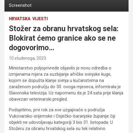
Screenshot
HRVATSKA
VIJESTI
Stožer za obranu hrvatskog sela:
Blokirat ćemo granice ako se ne
dogovorimo…
10 studenoga, 2023
Ministarstvo poljoprivrede objavilo je novu odredba o
izmjenama mjera za suzbijanje afričke svinjske kuge,
kojom se dopušta klanje svinja u kućanstvima na
zaraženom području do 30. ovoga mjeseca, informirala je
Slavonska televizija. Uz napomenu da je 24 sata prije klanja
obavezan veterinarski pregled.
Podsjetimo, prvi rok za sve uzgajivače s područja
Vukovarsko-srijemske i Osječko-baranjske županije čiji
objekti ne udovoljavaju kategoriji 3 bio 31. listopada. U
Stožeru za obranu hrvatskog sela su tek relativno