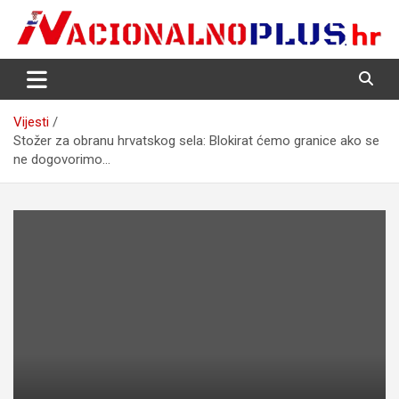
Skip
to
content
Nacija želi znati više
NacionalnoPlus.hr
Vijesti
Stožer za obranu hrvatskog sela: Blokirat ćemo granice ako se
ne dogovorimo…