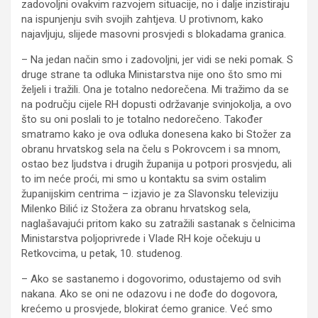
zadovoljni ovakvim razvojem situacije, no i dalje inzistiraju
na ispunjenju svih svojih zahtjeva. U protivnom, kako
najavljuju, slijede masovni prosvjedi s blokadama granica.
– Na jedan način smo i zadovoljni, jer vidi se neki pomak. S
druge strane ta odluka Ministarstva nije ono što smo mi
željeli i tražili. Ona je totalno nedorečena. Mi tražimo da se
na području cijele RH dopusti održavanje svinjokolja, a ovo
što su oni poslali to je totalno nedorečeno. Također
smatramo kako je ova odluka donesena kako bi Stožer za
obranu hrvatskog sela na čelu s Pokrovcem i sa mnom,
ostao bez ljudstva i drugih županija u potpori prosvjedu, ali
to im neće proći, mi smo u kontaktu sa svim ostalim
županijskim centrima – izjavio je za Slavonsku televiziju
Milenko Bilić iz Stožera za obranu hrvatskog sela,
naglašavajući pritom kako su zatražili sastanak s čelnicima
Ministarstva poljoprivrede i Vlade RH koje očekuju u
Retkovcima, u petak, 10. studenog.
– Ako se sastanemo i dogovorimo, odustajemo od svih
nakana. Ako se oni ne odazovu i ne dođe do dogovora,
krećemo u prosvjede, blokirat ćemo granice. Već smo