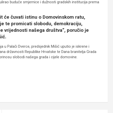
lirao buduće smjernice i dužnosti gradskih institucija prema
t će čuvati istinu o Domovinskom ratu,
je te promicati slobodu, demokraciju,
e vrijednosti našega društva“, poručio je
ić.
u Palači Dverce, predsjednik Mišić uputio je iskrene i
a državnosti Republike Hrvatske te Dana branitelja Grada
prinosu slobodi našega grada i cijele domovine.