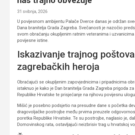
nas trajno obvezuje
31 svibnja, 2026
U povijesnom ambijentu Palače Dverce danas je održan sveča
Dana branitelja Grada Zagreba. Svečanosti je nazočio preds
svom obraćanju okupljenim ratnim veteranima i uzvanicima 
povijesne istine.
Iskazivanje trajnog poštova
zagrebačkih heroja
Obraćajući se okupljenim zapovjednicima i pripadnicima ob
istaknuo je kako je Dan branitelja Grada Zagreba prigoda z
Republike Hrvatske te prisjećanje na njihovu povijesnu ulogu
Mišić je posebno podsjetio na presudne dane s početka deve
dragovoljačke postrojbe među prvima preuzele odgovornost
poretka Republike Hrvatske. Te su postrojbe, naglasio je, da
Domovinskog rata, ostavljajući neizbrisiv trag u hrvatskoj voj