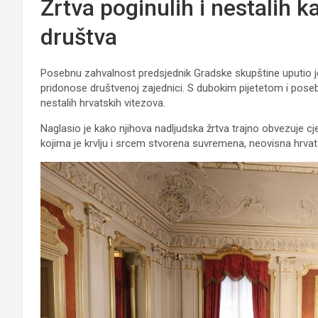
Žrtva poginulih i nestalih 
društva
Posebnu zahvalnost predsjednik Gradske skupštine uputio je 
pridonose društvenoj zajednici. S dubokim pijetetom i poseb
nestalih hrvatskih vitezova.
Naglasio je kako njihova nadljudska žrtva trajno obvezuje c
kojima je krvlju i srcem stvorena suvremena, neovisna hrvat