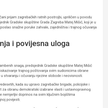
ni prijam zagrebačkih ratnih postrojbi, upriličen u povodu
jednik Gradske skupštine Grada Zagreba Matej Mišić, koji je u
poslao snažne poruke zahvale, zajedništva i trajnog očuvanja
nja i povijesna uloga
rambenih snaga, predsjednik Gradske skupštine Matej Mišić
a iskazivanje trajnog poštovanja svim sudionicima obrane
 u stvaranju i očuvanju njezine slobode i neovisnosti.
desetih, kada su upravo zagrebačke brigade, policijske i
 za obranu demokratski izabrane vlasti i ustavnopravnog
le nemjerljiv doprinos na svim ključnim bojištima
noj povijesti.