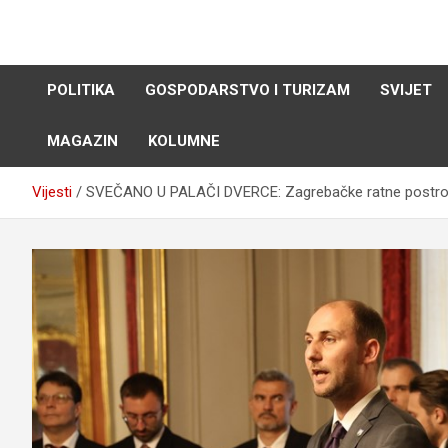
Skip
to
content
POLITIKA
GOSPODARSTVO I TURIZAM
SVIJET
MAGAZIN
KOLUMNE
Vijesti
SVEČANO U PALAČI DVERCE: Zagrebačke ratne postrojbe 