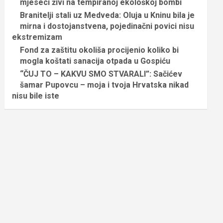
mjeseci živi na tempiranoj ekološkoj bombi
Branitelji stali uz Medveda: Oluja u Kninu bila je
mirna i dostojanstvena, pojedinačni povici nisu
ekstremizam
Fond za zaštitu okoliša procijenio koliko bi
mogla koštati sanacija otpada u Gospiću
“ČUJ TO – KAKVU SMO STVARALI”: Sačićev
šamar Pupovcu – moja i tvoja Hrvatska nikad
nisu bile iste