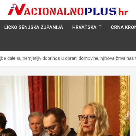
Nacija želi znati više
NacionalnoPlus.hr
LIČKO SENJSKA ŽUPANIJA
HRVATSKA
CRNA KRO
dale su nemjerljiv doprinos u obrani domovine, njihova žrtva nas 