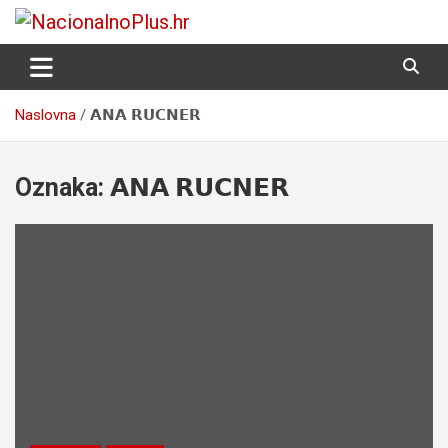
Skip
to
Nacija želi znati više
NacionalnoPlus.hr
content
Naslovna
𝗔𝗡𝗔 𝗥𝗨𝗖𝗡𝗘𝗥
Oznaka:
𝗔𝗡𝗔 𝗥𝗨𝗖𝗡𝗘𝗥