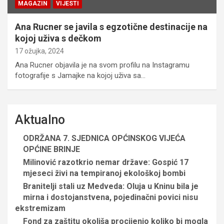
MAGAZIN
VIJESTI
Ana Rucner se javila s egzotične destinacije na
kojoj uživa s dečkom
17 ožujka, 2024
Ana Rucner objavila je na svom profilu na Instagramu
fotografije s Jamajke na kojoj uživa sa…
Aktualno
ODRŽANA 7. SJEDNICA OPĆINSKOG VIJEĆA
OPĆINE BRINJE
Milinović razotkrio nemar države: Gospić 17
mjeseci živi na tempiranoj ekološkoj bombi
Branitelji stali uz Medveda: Oluja u Kninu bila je
mirna i dostojanstvena, pojedinačni povici nisu
ekstremizam
Fond za zaštitu okoliša procijenio koliko bi mogla