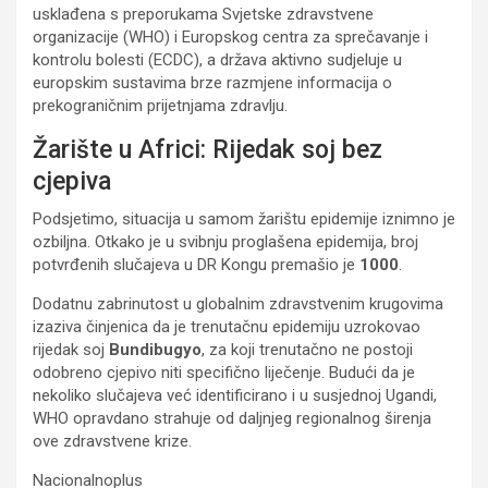
usklađena s preporukama Svjetske zdravstvene
organizacije (WHO) i Europskog centra za sprečavanje i
kontrolu bolesti (ECDC), a država aktivno sudjeluje u
europskim sustavima brze razmjene informacija o
prekograničnim prijetnjama zdravlju.
Žarište u Africi: Rijedak soj bez
cjepiva
Podsjetimo, situacija u samom žarištu epidemije iznimno je
ozbiljna. Otkako je u svibnju proglašena epidemija, broj
potvrđenih slučajeva u DR Kongu premašio je
1000
.
Dodatnu zabrinutost u globalnim zdravstvenim krugovima
izaziva činjenica da je trenutačnu epidemiju uzrokovao
rijedak soj
Bundibugyo
, za koji trenutačno ne postoji
odobreno cjepivo niti specifično liječenje. Budući da je
nekoliko slučajeva već identificirano i u susjednoj Ugandi,
WHO opravdano strahuje od daljnjeg regionalnog širenja
ove zdravstvene krize.
Nacionalnoplus