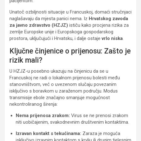
pacijentom.
Unatoč ozbiljnosti situacije u Francuskoj, domaći stručnjaci
naglašavaju da mjesta panici nema. Iz
Hrvatskog zavoda
za javno zdravstvo (HZJZ)
ističu kako procjena rizika za
zemlje Europske unije i Europskoga gospodarskog
prostora, uključujući i Hrvatsku, i dalje ostaje
vrlo niska
.
Ključne činjenice o prijenosu: Zašto je
rizik mali?
U HZJZ-u posebno ukazuju na činjenicu da se u
Francuskoj ne radi o lokalnom prijenosu bolesti među
stanovništvom, već o uvezenom slučaju povezanim
isključivo s boravkom u zaraženom području. Modus
transmisije ebole značajno smanjuje mogućnost
nekontroliranog širenja:
Nema prijenosa zrakom:
Virus se ne prenosi zrakom
niti uobičajenim, svakodnevnim društvenim kontaktima.
Izravan kontakt s tekućinama:
Zaraza je moguća
isključivo izravnim kontaktom s krvlju ili drugim tjelesnim