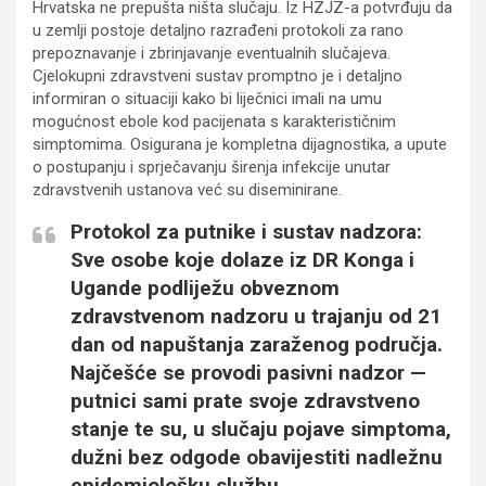
Hrvatska ne prepušta ništa slučaju. Iz HZJZ-a potvrđuju da
u zemlji postoje detaljno razrađeni protokoli za rano
prepoznavanje i zbrinjavanje eventualnih slučajeva.
Cjelokupni zdravstveni sustav promptno je i detaljno
informiran o situaciji kako bi liječnici imali na umu
mogućnost ebole kod pacijenata s karakterističnim
simptomima. Osigurana je kompletna dijagnostika, a upute
o postupanju i sprječavanju širenja infekcije unutar
zdravstvenih ustanova već su diseminirane.
Protokol za putnike i sustav nadzora:
Sve osobe koje dolaze iz DR Konga i
Ugande podliježu obveznom
zdravstvenom nadzoru u trajanju od
21
dan
od napuštanja zaraženog područja.
Najčešće se provodi pasivni nadzor —
putnici sami prate svoje zdravstveno
stanje te su, u slučaju pojave simptoma,
dužni bez odgode obavijestiti nadležnu
epidemiološku službu.