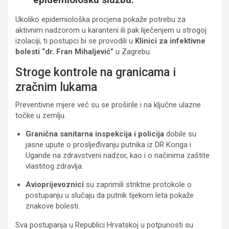
Ukoliko epidemiološka procjena pokaže potrebu za
aktivnim nadzorom u karanteni ili pak liječenjem u strogoj
izolaciji, ti postupci bi se provodili u
Klinici za infektivne
bolesti “dr. Fran Mihaljević”
u Zagrebu.
Stroge kontrole na granicama i
zračnim lukama
Preventivne mjere već su se proširile i na ključne ulazne
točke u zemlju.
Granična sanitarna inspekcija i policija
dobile su
jasne upute o prosljeđivanju putnika iz DR Konga i
Ugande na zdravstveni nadzor, kao i o načinima zaštite
vlastitog zdravlja.
Avioprijevoznici
su zaprimili striktne protokole o
postupanju u slučaju da putnik tijekom leta pokaže
znakove bolesti.
Sva postupanja u Republici Hrvatskoj u potpunosti su