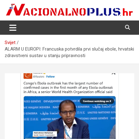
Skip
to
content
Nacija želi znati više
NacionalnoPlus.hr
Svijet
ALARM U EUROPI: Francuska potvrdila prvi slučaj ebole, hrvatski
zdravstveni sustav u stanju pripravnosti