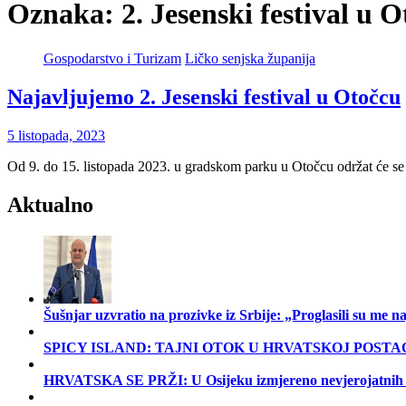
Oznaka:
2. Jesenski festival u 
Gospodarstvo i Turizam
Ličko senjska županija
Najavljujemo 2. Jesenski festival u Otočcu
5 listopada, 2023
Od 9. do 15. listopada 2023. u gradskom parku u Otočcu održat će s
Aktualno
Šušnjar uzvratio na prozivke iz Srbije: „Proglasili su me
SPICY ISLAND: TAJNI OTOK U HRVATSKOJ POSTA
HRVATSKA SE PRŽI: U Osijeku izmjereno nevjerojatnih 40 °