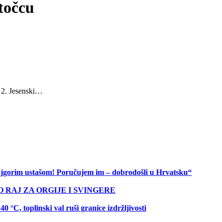
Otočcu
e 2. Jesenski…
 najgorim ustašom! Poručujem im – dobrodošli u Hrvatsku“
O RAJ ZA ORGIJE I SVINGERE
C, toplinski val ruši granice izdržljivosti