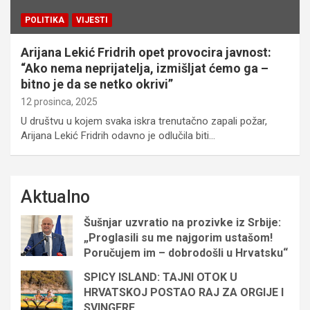
POLITIKA
VIJESTI
Arijana Lekić Fridrih opet provocira javnost:
“Ako nema neprijatelja, izmišljat ćemo ga –
bitno je da se netko okrivi”
12 prosinca, 2025
U društvu u kojem svaka iskra trenutačno zapali požar,
Arijana Lekić Fridrih odavno je odlučila biti…
Aktualno
Šušnjar uzvratio na prozivke iz Srbije:
„Proglasili su me najgorim ustašom!
Poručujem im – dobrodošli u Hrvatsku“
SPICY ISLAND: TAJNI OTOK U
HRVATSKOJ POSTAO RAJ ZA ORGIJE I
SVINGERE