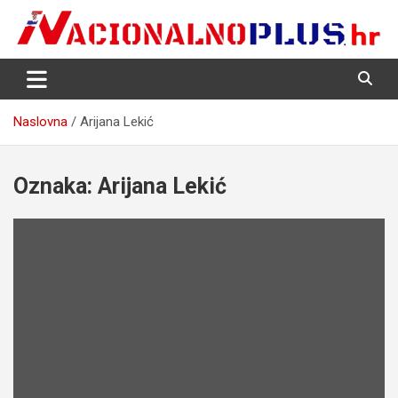
Skip
to
content
Nacija želi znati više
NacionalnoPlus.hr
Naslovna
Arijana Lekić
Oznaka:
Arijana Lekić