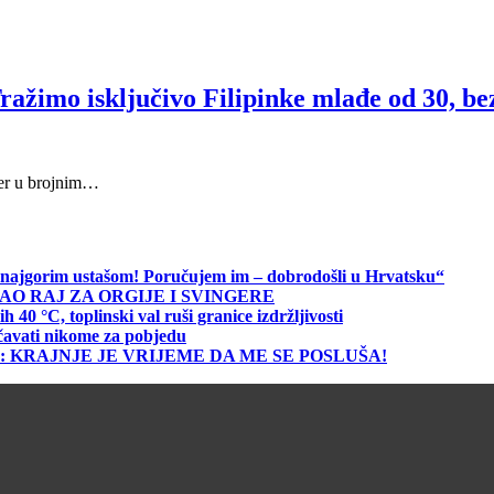
ražimo isključivo Filipinke mlađe od 30, be
 jer u brojnim…
me najgorim ustašom! Poručujem im – dobrodošli u Hrvatsku“
AO RAJ ZA ORGIJE I SVINGERE
 °C, toplinski val ruši granice izdržljivosti
čavati nikome za pobjedu
ku 50: KRAJNJE JE VRIJEME DA ME SE POSLUŠA!