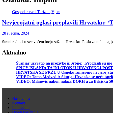
Gospodarstvo i Turizam
Vjera
Nevjerojatni oglasi preplavili Hrvatsku: ‘T
28 siječnja, 2024
Strani radnici u sve većem broju stižu u Hrvatsku. Posla za njih ima,
Aktualno
Šušnjar uzvratio na prozivke iz Srbije: „Proglasili su 
SPICY ISLAND: TAJNI OTOK U HRVATSKOJ POST
HRVATSKA SE PRŽI: U Osijeku izmjereno nevjerojatnih 40
VIDEO: Tomo Medved iz Slunja: Hrvatska se neće ispri
VIDEO: Milinović nakon nalaza DORH-a za Bilajs
Naslovnica
Kontakt
Impressum
Uvjeti korištenja