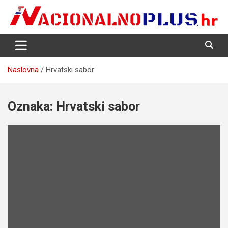
Skip
to
content
Nacija želi znati više
NacionalnoPlus.hr
Naslovna
Hrvatski sabor
Oznaka:
Hrvatski sabor