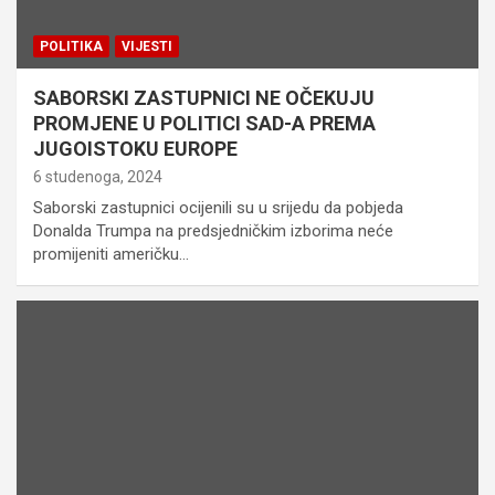
POLITIKA
VIJESTI
SABORSKI ZASTUPNICI NE OČEKUJU
PROMJENE U POLITICI SAD-A PREMA
JUGOISTOKU EUROPE
6 studenoga, 2024
Saborski zastupnici ocijenili su u srijedu da pobjeda
Donalda Trumpa na predsjedničkim izborima neće
promijeniti američku…