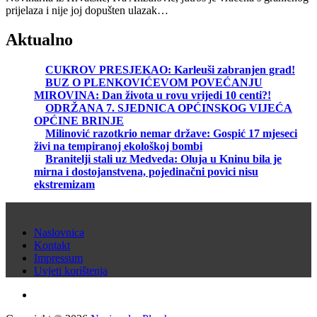
prijelaza i nije joj dopušten ulazak…
Aktualno
CUKROV PRESJEKAO: Karleuši zabranjen grad!
BUZ O PLENKOVIĆEVOM POVEĆANJU
MIROVINA: Dan života u rovu vrijedi 10 centi?!
ODRŽANA 7. SJEDNICA OPĆINSKOG VIJEĆA
OPĆINE BRINJE
Milinović razotkrio nemar države: Gospić 17 mjeseci
živi na tempiranoj ekološkoj bombi
Branitelji stali uz Medveda: Oluja u Kninu bila je
mirna i dostojanstvena, pojedinačni povici nisu
ekstremizam
Naslovnica
Kontakt
Impressum
Uvjeti korištenja