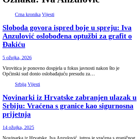
Crna kronika
Vijesti
Sloboda govora ispred boje u spreju: Iva
Anzulović oslobođena optužbi za grafit o
Đakiću
5 ožujka, 2026
Virovitica je ponovno dospjela u fokus javnosti nakon što je
Općinski sud donio oslobađajuću presudu za…
Srbija
Vijesti
Novinarki iz Hrvatske zabranjen ulazak u
Srbiju: Vraćena s granice kao sigurnosna
prijetnja
14 ožujka, 2025
Novinarka iz Hrvatske, Iva Anzulović, jutros je vraćena s graničnog