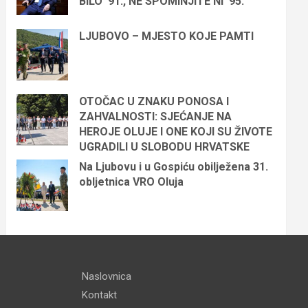
BILO ’91., NE SPOMINJITE NI ’95.“
LJUBOVO – MJESTO KOJE PAMTI
OTOČAC U ZNAKU PONOSA I
ZAHVALNOSTI: SJEĆANJE NA
HEROJE OLUJE I ONE KOJI SU ŽIVOTE
UGRADILI U SLOBODU HRVATSKE
Na Ljubovu i u Gospiću obilježena 31.
obljetnica VRO Oluja
Naslovnica
Kontakt