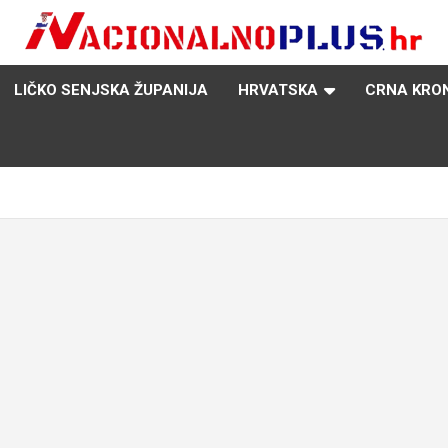
Nacija želi znati više
NacionalnoPlus.hr
LIČKO SENJSKA ŽUPANIJA
HRVATSKA
CRNA KRO