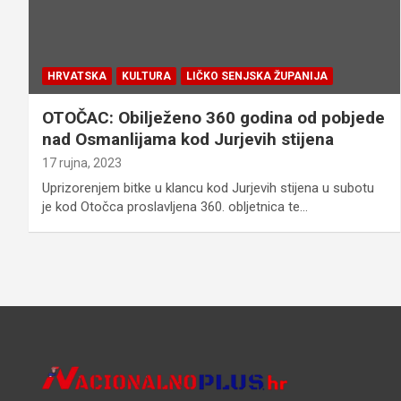
HRVATSKA
KULTURA
LIČKO SENJSKA ŽUPANIJA
OTOČAC: Obilježeno 360 godina od pobjede
nad Osmanlijama kod Jurjevih stijena
17 rujna, 2023
Uprizorenjem bitke u klancu kod Jurjevih stijena u subotu
je kod Otočca proslavljena 360. obljetnica te…