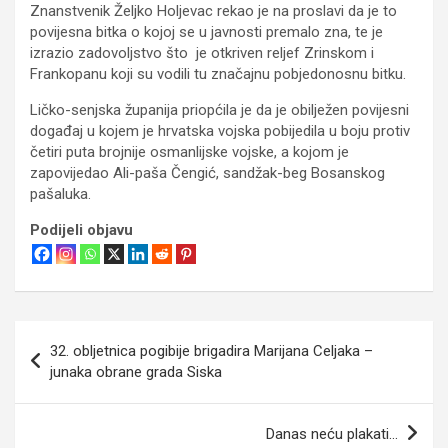
Znanstvenik Željko Holjevac rekao je na proslavi da je to
povijesna bitka o kojoj se u javnosti premalo zna, te je
izrazio zadovoljstvo što je otkriven reljef Zrinskom i
Frankopanu koji su vodili tu značajnu pobjedonosnu bitku.
Ličko-senjska županija priopćila je da je obilježen povijesni
događaj u kojem je hrvatska vojska pobijedila u boju protiv
četiri puta brojnije osmanlijske vojske, a kojom je
zapovijedao Ali-paša Čengić, sandžak-beg Bosanskog
pašaluka.
Podijeli objavu
Navigacija
32. obljetnica pogibije brigadira Marijana Celjaka –
objava
junaka obrane grada Siska
Danas neću plakati…