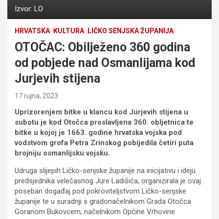
Izvor: LO
HRVATSKA
KULTURA
LIČKO SENJSKA ŽUPANIJA
OTOČAC: Obilježeno 360 godina
od pobjede nad Osmanlijama kod
Jurjevih stijena
17 rujna, 2023
Uprizorenjem bitke u klancu kod Jurjevih stijena u
subotu je kod Otočca proslavljena 360. obljetnica te
bitke u kojoj je 1663. godine hrvatska vojska pod
vodstvom grofa Petra Zrinskog pobijedila četiri puta
brojniju osmanlijsku vojsku.
Udruga slijepih Ličko-senjske županije na inicijativu i ideju
predsjednika velečasnog Jure Ladišića, organizirala je ovaj
poseban događaj pod pokroviteljstvom Ličko-senjske
županije te u suradnji s gradonačelnikom Grada Otočca
Goranom Bukovcem, načelnikom Općine Vrhovine