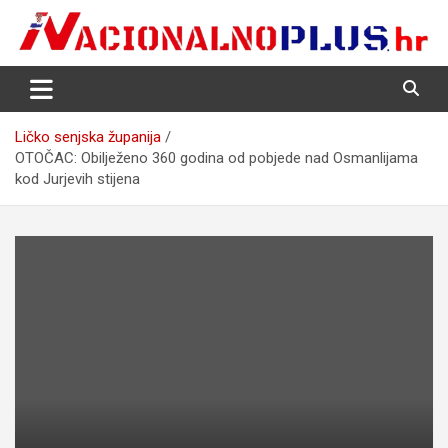
Skip
to
content
Nacija želi znati više
NacionalnoPlus.hr
Ličko senjska županija
OTOČAC: Obilježeno 360 godina od pobjede nad Osmanlijama
kod Jurjevih stijena