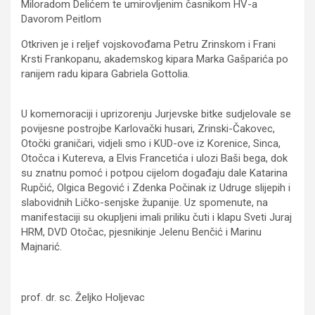
Miloradom Delićem te umirovljenim časnikom HV-a
Davorom Peitlom
Otkriven je i reljef vojskovođama Petru Zrinskom i Frani
Krsti Frankopanu, akademskog kipara Marka Gašparića po
ranijem radu kipara Gabriela Gottolia.
U komemoraciji i uprizorenju Jurjevske bitke sudjelovale se
povijesne postrojbe Karlovački husari, Zrinski-Čakovec,
Otočki graničari, vidjeli smo i KUD-ove iz Korenice, Sinca,
Otočca i Kutereva, a Elvis Francetića i ulozi Baši bega, dok
su znatnu pomoć i potpou cijelom događaju dale Katarina
Rupčić, Olgica Begović i Zdenka Počinak iz Udruge slijepih i
slabovidnih Ličko-senjske županije. Uz spomenute, na
manifestaciji su okupljeni imali priliku čuti i klapu Sveti Juraj
HRM, DVD Otočac, pjesnikinje Jelenu Benčić i Marinu
Majnarić.
prof. dr. sc. Željko Holjevac