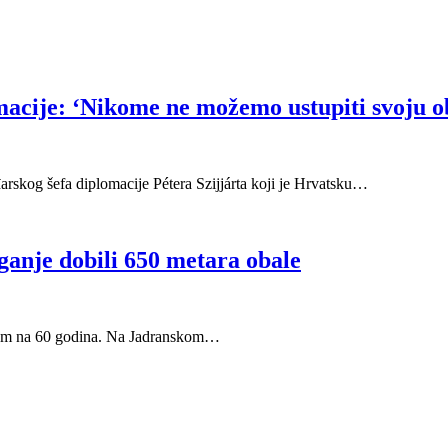
acije: ‘Nikome ne možemo ustupiti svoju o
rskog šefa diplomacije Pétera Szijjárta koji je Hrvatsku…
ganje dobili 650 metara obale
orom na 60 godina. Na Jadranskom…