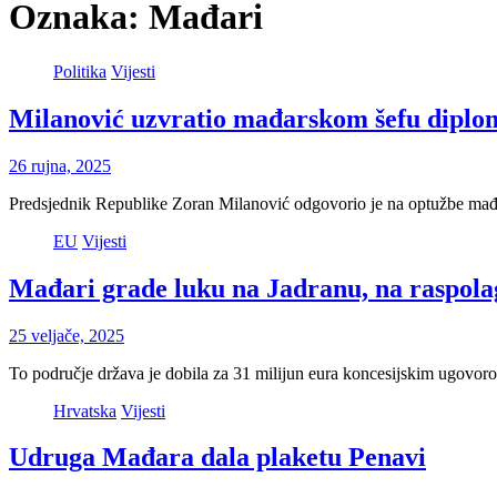
Oznaka:
Mađari
Politika
Vijesti
Milanović uzvratio mađarskom šefu diplom
26 rujna, 2025
Predsjednik Republike Zoran Milanović odgovorio je na optužbe mađa
EU
Vijesti
Mađari grade luku na Jadranu, na raspola
25 veljače, 2025
To područje država je dobila za 31 milijun eura koncesijskim ugov
Hrvatska
Vijesti
Udruga Mađara dala plaketu Penavi