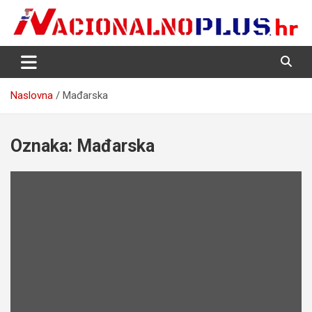
Skip
to
content
Nacija želi znati više
NacionalnoPlus.hr
Naslovna
Mađarska
Oznaka:
Mađarska