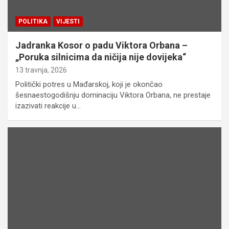
POLITIKA
VIJESTI
Jadranka Kosor o padu Viktora Orbana –
„Poruka silnicima da ničija nije dovijeka“
13 travnja, 2026
Politički potres u Mađarskoj, koji je okončao
šesnaestogodišnju dominaciju Viktora Orbana, ne prestaje
izazivati reakcije u…