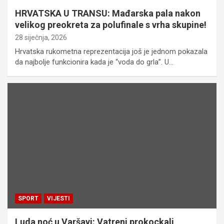
HRVATSKA U TRANSU: Mađarska pala nakon
velikog preokreta za polufinale s vrha skupine!
28 siječnja, 2026
Hrvatska rukometna reprezentacija još je jednom pokazala
da najbolje funkcionira kada je “voda do grla”. U…
SPORT
VIJESTI
Luda noć u Varšavi: Vatreni prokockali