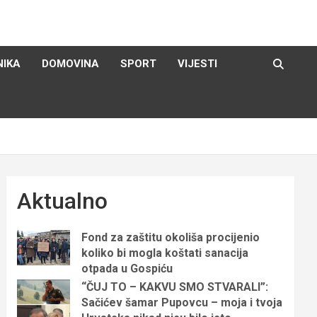
NIKA
DOMOVINA
SPORT
VIJESTI
Aktualno
Fond za zaštitu okoliša procijenio
koliko bi mogla koštati sanacija
otpada u Gospiću
“ČUJ TO – KAKVU SMO STVARALI”:
Sačićev šamar Pupovcu – moja i tvoja