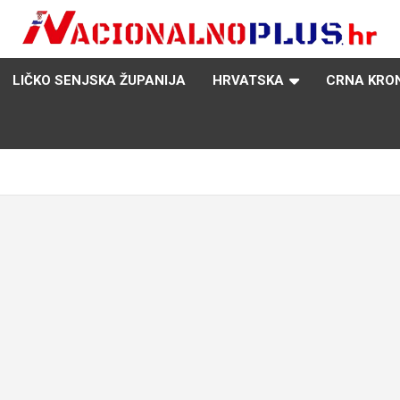
Nacija želi znati više
NacionalnoPlus.hr
LIČKO SENJSKA ŽUPANIJA
HRVATSKA
CRNA KRO