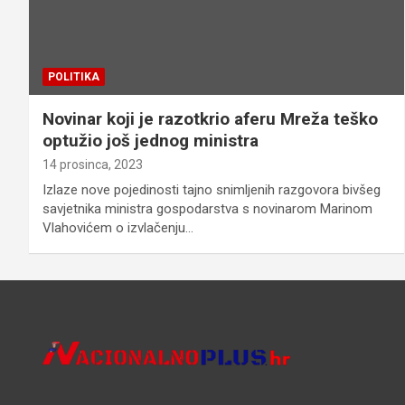
POLITIKA
Novinar koji je razotkrio aferu Mreža teško
optužio još jednog ministra
14 prosinca, 2023
Izlaze nove pojedinosti tajno snimljenih razgovora bivšeg
savjetnika ministra gospodarstva s novinarom Marinom
Vlahovićem o izvlačenju…