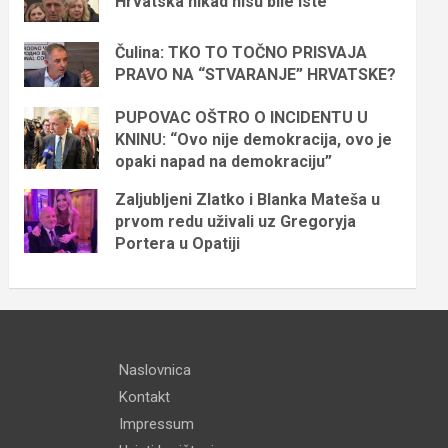
Hrvatska nikad nisu bile iste
Čulina: TKO TO TOČNO PRISVAJA
PRAVO NA “STVARANJE” HRVATSKE?
PUPOVAC OŠTRO O INCIDENTU U
KNINU: “Ovo nije demokracija, ovo je
opaki napad na demokraciju”
Zaljubljeni Zlatko i Blanka Mateša u
prvom redu uživali uz Gregoryja
Portera u Opatiji
Naslovnica
Kontakt
Impressum