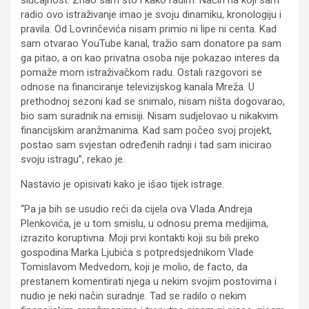
radio ovo istraživanje imao je svoju dinamiku, kronologiju i
pravila. Od Lovrinčevića nisam primio ni lipe ni centa. Kad
sam otvarao YouTube kanal, tražio sam donatore pa sam
ga pitao, a on kao privatna osoba nije pokazao interes da
pomaže mom istraživačkom radu. Ostali razgovori se
odnose na financiranje televizijskog kanala Mreža. U
prethodnoj sezoni kad se snimalo, nisam ništa dogovarao,
bio sam suradnik na emisiji. Nisam sudjelovao u nikakvim
financijskim aranžmanima. Kad sam počeo svoj projekt,
postao sam svjestan određenih radnji i tad sam inicirao
svoju istragu”, rekao je.
Nastavio je opisivati kako je išao tijek istrage.
“Pa ja bih se usudio reći da cijela ova Vlada Andreja
Plenkovića, je u tom smislu, u odnosu prema medijima,
izrazito koruptivna. Moji prvi kontakti koji su bili preko
gospodina Marka Ljubića s potpredsjednikom Vlade
Tomislavom Medvedom, koji je molio, de facto, da
prestanem komentirati njega u nekim svojim postovima i
nudio je neki način suradnje. Tad se radilo o nekim