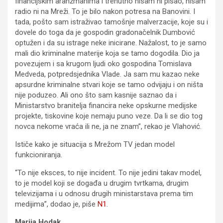
financijskim aranžmanima i trenutno nisam ni pisao, nisam
radio ni na Mreži. To je bilo nakon potresa na Banovini. I
tada, pošto sam istraživao tamošnje malverzacije, koje su i
dovele do toga da je gospodin gradonačelnik Dumbović
optužen i da su istrage neke inicirane. Nažalost, to je samo
mali dio kriminalne materije koja se tamo dogodila. Dio ja
povezujem i sa krugom ljudi oko gospodina Tomislava
Medveda, potpredsjednika Vlade. Ja sam mu kazao neke
apsurdne kriminalne stvari koje se tamo odvijaju i on ništa
nije poduzeo. Ali ono što sam kasnije saznao da i
Ministarstvo branitelja financira neke opskurne medijske
projekte, tiskovine koje nemaju puno veze. Da li se dio tog
novca nekome vraća ili ne, ja ne znam”, rekao je Vlahović.
Ističe kako je situacija s Mrežom TV jedan model
funkcioniranja.
“To nije eksces, to nije incident. To nije jedini takav model,
to je model koji se događa u drugim tvrtkama, drugim
televizijama i u odnosu drugih ministarstava prema tim
medijima”, dodao je, piše
N1
.
Marija Hodak