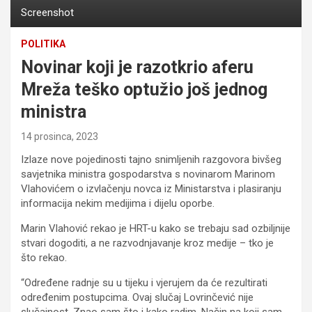
Screenshot
POLITIKA
Novinar koji je razotkrio aferu
Mreža teško optužio još jednog
ministra
14 prosinca, 2023
Izlaze nove pojedinosti tajno snimljenih razgovora bivšeg
savjetnika ministra gospodarstva s novinarom Marinom
Vlahovićem o izvlačenju novca iz Ministarstva i plasiranju
informacija nekim medijima i dijelu oporbe.
Marin Vlahović rekao je HRT-u kako se trebaju sad ozbiljnije
stvari dogoditi, a ne razvodnjavanje kroz medije – tko je
što rekao.
“Određene radnje su u tijeku i vjerujem da će rezultirati
određenim postupcima. Ovaj slučaj Lovrinčević nije
slučajnost. Znao sam što i kako radim. Način na koji sam