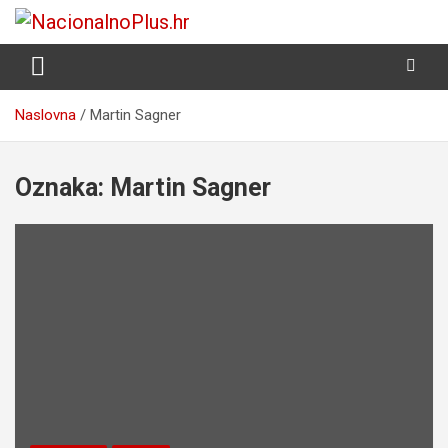
Skip
to
Nacija želi znati više
NacionalnoPlus.hr
content
Naslovna
Martin Sagner
Oznaka:
Martin Sagner