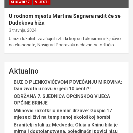
SHOWBIZZ
VIJESTI
U rodnom mjestu Martina Sagnera radit će se
Dudekova hiža
3 travnja, 2024
U nizu lokalnih zavičajnih zbirki koji su fokusirani isključivo
na eksponate, Novigrad Podravski nedavno se odlučio…
Aktualno
BUZ O PLENKOVIĆEVOM POVEĆANJU MIROVINA:
Dan života u rovu vrijedi 10 centi?!
ODRŽANA 7. SJEDNICA OPĆINSKOG VIJEĆA
OPĆINE BRINJE
Milinović razotkrio nemar države: Gospić 17
mjeseci živi na tempiranoj ekološkoj bombi
Branitelji stali uz Medveda: Oluja u Kninu bila je
mirna i dostojanstvena, pojedinačni povici nisu