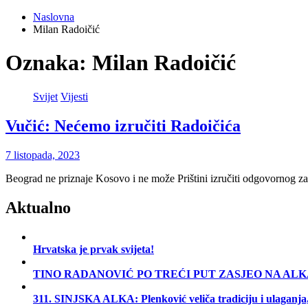
Naslovna
Milan Radoičić
Oznaka:
Milan Radoičić
Svijet
Vijesti
Vučić: Nećemo izručiti Radoičića
7 listopada, 2023
Beograd ne priznaje Kosovo i ne može Prištini izručiti odgovornog z
Aktualno
Hrvatska je prvak svijeta!
TINO RADANOVIĆ PO TREĆI PUT ZASJEO NA AL
311. SINJSKA ALKA: Plenković veliča tradiciju i ulaganja, 