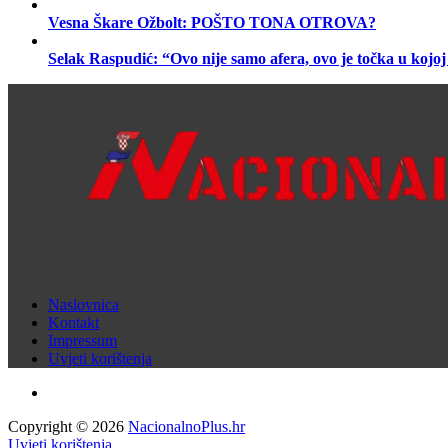
Vesna Škare Ožbolt: POŠTO TONA OTROVA?
Selak Raspudić: “Ovo nije samo afera, ovo je točka u kojo
Naslovnica
Kontakt
Impressum
Uvjeti korištenja
Copyright © 2026
NacionalnoPlus.hr
Uvjeti korištenja