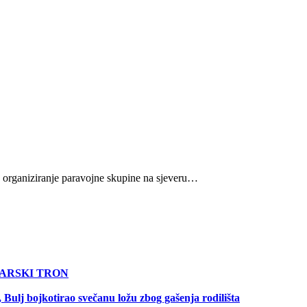
a organiziranje paravojne skupine na sjeveru…
KARSKI TRON
Bulj bojkotirao svečanu ložu zbog gašenja rodilišta