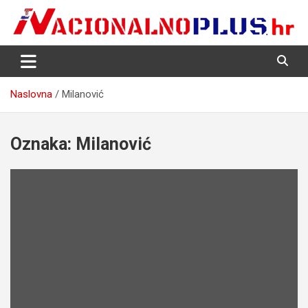
Skip
to
content
Nacija želi znati više
NacionalnoPlus.hr
Naslovna
Milanović
Oznaka:
Milanović