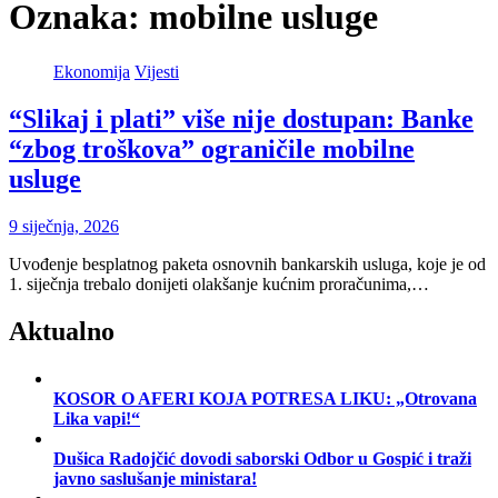
Oznaka:
mobilne usluge
Ekonomija
Vijesti
“Slikaj i plati” više nije dostupan: Banke
“zbog troškova” ograničile mobilne
usluge
9 siječnja, 2026
Uvođenje besplatnog paketa osnovnih bankarskih usluga, koje je od
1. siječnja trebalo donijeti olakšanje kućnim proračunima,…
Aktualno
KOSOR O AFERI KOJA POTRESA LIKU: „Otrovana
Lika vapi!“
Dušica Radojčić dovodi saborski Odbor u Gospić i traži
javno saslušanje ministara!