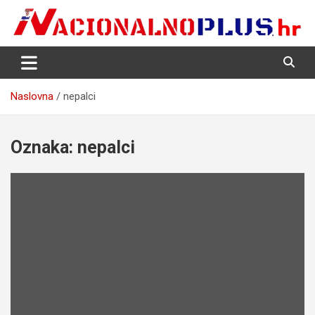
Skip
to
content
Nacija želi znati više
NacionalnoPlus.hr
Naslovna
nepalci
Oznaka:
nepalci