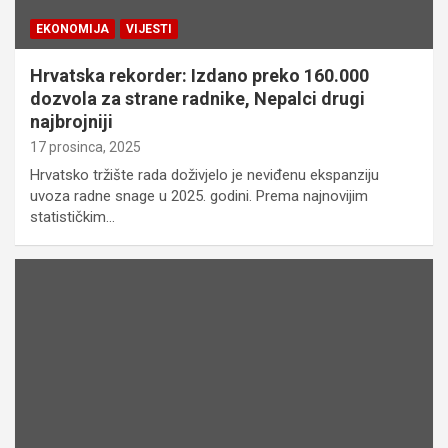
EKONOMIJA
VIJESTI
Hrvatska rekorder: Izdano preko 160.000
dozvola za strane radnike, Nepalci drugi
najbrojniji
17 prosinca, 2025
Hrvatsko tržište rada doživjelo je neviđenu ekspanziju
uvoza radne snage u 2025. godini. Prema najnovijim
statističkim…