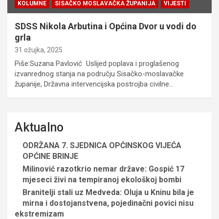
KOLUMNE
SISAČKO MOSLAVAČKA ŽUPANIJA
VIJESTI
SDSS Nikola Arbutina i Općina Dvor u vodi do
grla
31 ožujka, 2025
Piše:Suzana Pavlović Uslijed poplava i proglašenog
izvanrednog stanja na području Sisačko-moslavačke
županije, Državna intervencijska postrojba civilne…
Aktualno
ODRŽANA 7. SJEDNICA OPĆINSKOG VIJEĆA
OPĆINE BRINJE
Milinović razotkrio nemar države: Gospić 17
mjeseci živi na tempiranoj ekološkoj bombi
Branitelji stali uz Medveda: Oluja u Kninu bila je
mirna i dostojanstvena, pojedinačni povici nisu
ekstremizam