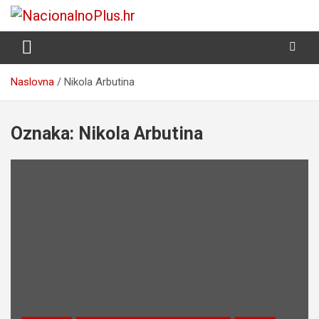
Skip
to
Nacija želi znati više
NacionalnoPlus.hr
content
Naslovna
Nikola Arbutina
Oznaka:
Nikola Arbutina