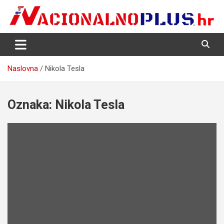
Skip
to
content
Nacija želi znati više
NacionalnoPlus.hr
Naslovna
Nikola Tesla
Oznaka:
Nikola Tesla