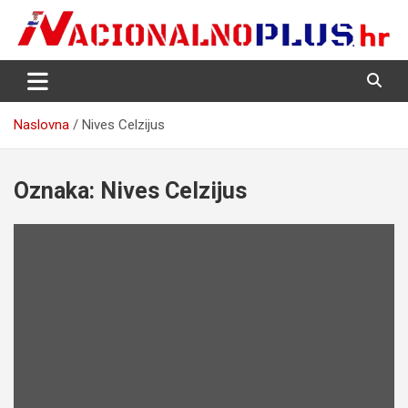
Skip
to
content
Nacija želi znati više
NacionalnoPlus.hr
Naslovna
Nives Celzijus
Oznaka:
Nives Celzijus