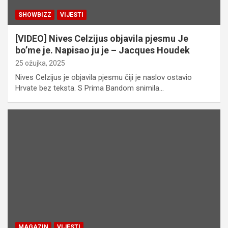
SHOWBIZZ
VIJESTI
[VIDEO] Nives Celzijus objavila pjesmu Je
bo’me je. Napisao ju je – Jacques Houdek
25 ožujka, 2025
Nives Celzijus je objavila pjesmu čiji je naslov ostavio
Hrvate bez teksta. S Prima Bandom snimila…
MAGAZIN
VIJESTI