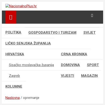
Skip
to
Nacija želi znati više
NacionalnoPlus.hr
content
POLITIKA
GOSPODARSTVO I TURIZAM
SVIJET
LIČKO SENJSKA ŽUPANIJA
HRVATSKA
CRNA KRONIKA
Sisačko moslavačka županija
DOMOVINA
SPORT
Zagreb
VIJESTI
MAGAZIN
KOLUMNE
Naslovna
opremanje