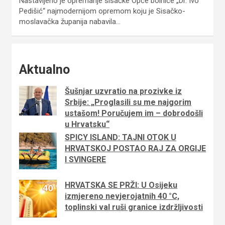
Nastavljeno je opremanje sisačke Opće bolnice „Dr. Ivo
Pedišić“ najmodernijom opremom koju je Sisačko-
moslavačka županija nabavila…
Aktualno
Šušnjar uzvratio na prozivke iz
Srbije: „Proglasili su me najgorim
ustašom! Poručujem im – dobrodošli
u Hrvatsku“
SPICY ISLAND: TAJNI OTOK U
HRVATSKOJ POSTAO RAJ ZA ORGIJE
I SVINGERE
HRVATSKA SE PRŽI: U Osijeku
izmjereno nevjerojatnih 40 °C,
toplinski val ruši granice izdržljivosti