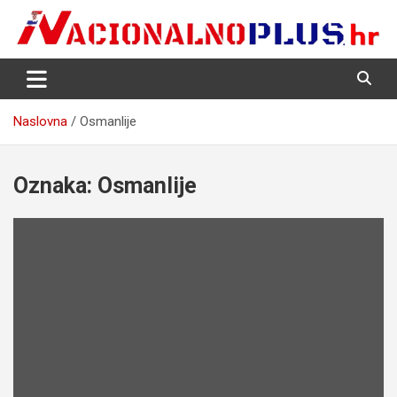
Skip
to
content
Nacija želi znati više
NacionalnoPlus.hr
Naslovna
Osmanlije
Oznaka:
Osmanlije