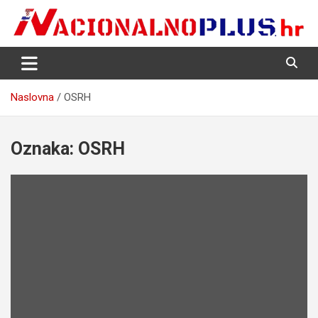
Skip
to
content
Nacija želi znati više
NacionalnoPlus.hr
Naslovna
OSRH
Oznaka:
OSRH