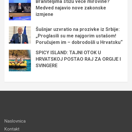
Braniteljima stižu veće mirovine?
Medved najavio nove zakonske
izmjene
Šušnjar uzvratio na prozivke iz Srbije:
„Proglasili su me najgorim ustašom!
Poručujem im – dobrodošli u Hrvatsku“
SPICY ISLAND: TAJNI OTOK U
HRVATSKOJ POSTAO RAJ ZA ORGIJE I
SVINGERE
Naslovnica
Kontakt