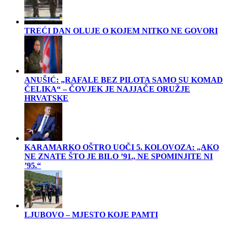
TREĆI DAN OLUJE O KOJEM NITKO NE GOVORI
ANUŠIĆ: „RAFALE BEZ PILOTA SAMO SU KOMAD
ČELIKA“ – ČOVJEK JE NAJJAČE ORUŽJE
HRVATSKE
KARAMARKO OŠTRO UOČI 5. KOLOVOZA: „AKO
NE ZNATE ŠTO JE BILO ’91., NE SPOMINJITE NI
’95.“
LJUBOVO – MJESTO KOJE PAMTI