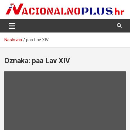
Skip
to
content
Nacija želi znati više
NacionalnoPlus.hr
Naslovna
paa Lav XIV
Oznaka:
paa Lav XIV