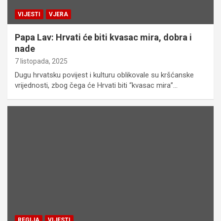
VIJESTI
VJERA
Papa Lav: Hrvati će biti kvasac mira, dobra i
nade
7 listopada, 2025
Dugu hrvatsku povijest i kulturu oblikovale su kršćanske
vrijednosti, zbog čega će Hrvati biti “kvasac mira”…
REGIJA
VIJESTI