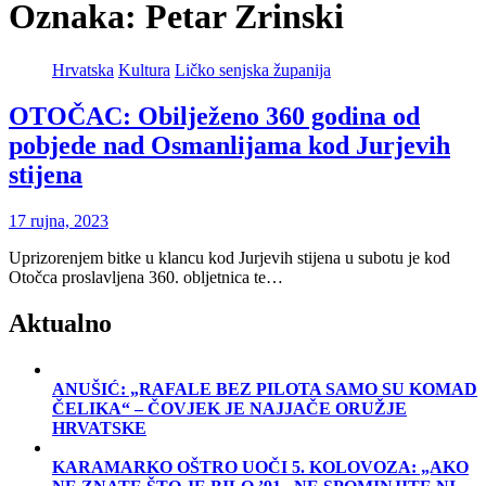
Oznaka:
Petar Zrinski
Hrvatska
Kultura
Ličko senjska županija
OTOČAC: Obilježeno 360 godina od
pobjede nad Osmanlijama kod Jurjevih
stijena
17 rujna, 2023
Uprizorenjem bitke u klancu kod Jurjevih stijena u subotu je kod
Otočca proslavljena 360. obljetnica te…
Aktualno
ANUŠIĆ: „RAFALE BEZ PILOTA SAMO SU KOMAD
ČELIKA“ – ČOVJEK JE NAJJAČE ORUŽJE
HRVATSKE
KARAMARKO OŠTRO UOČI 5. KOLOVOZA: „AKO