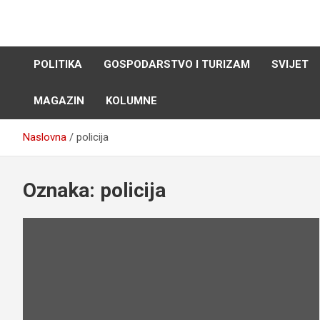
Skip
to
content
POLITIKA
GOSPODARSTVO I TURIZAM
SVIJET
MAGAZIN
KOLUMNE
Naslovna
policija
Oznaka:
policija