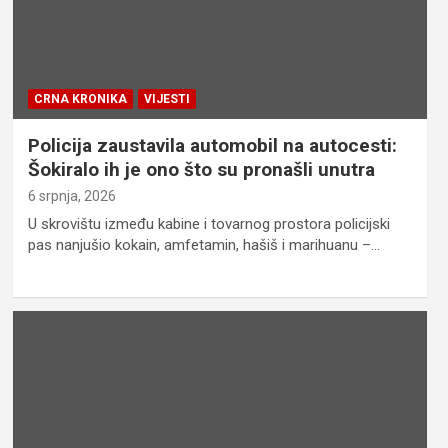
CRNA KRONIKA
VIJESTI
Policija zaustavila automobil na autocesti:
Šokiralo ih je ono što su pronašli unutra
6 srpnja, 2026
U skrovištu između kabine i tovarnog prostora policijski
pas nanjušio kokain, amfetamin, hašiš i marihuanu –…