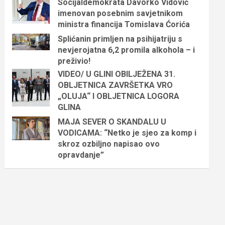
Socijaldemokrata Davorko Vidović
imenovan posebnim savjetnikom
ministra financija Tomislava Ćorića
Splićanin primljen na psihijatriju s
nevjerojatna 6,2 promila alkohola – i
preživio!
VIDEO/ U GLINI OBILJEŽENA 31.
OBLJETNICA ZAVRŠETKA VRO
„OLUJA“ I OBLJETNICA LOGORA
GLINA
MAJA SEVER O SKANDALU U
VODICAMA: “Netko je sjeo za komp i
skroz ozbiljno napisao ovo
opravdanje”