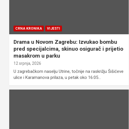
CRNA KRONIKA
VIJESTI
Drama u Novom Zagrebu: Izvukao bombu
pred specijalcima, skinuo osigurač i prijetio
masakrom u parku
12 srpnja, 2026
U zagrebačkom naselju Utrine, točnije na raskrižju Šišićeve
ulice i Karamanova prilaza, u petak oko 16:05…