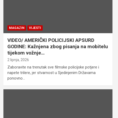
MAGAZIN
VIJESTI
VIDEO/ AMERIČKI POLICIJSKI APSURD
GODINE: Kažnjena zbog pisanja na mobitelu
tijekom vožnje…
2 lipnja, 2026
Zaboravite na trenutak sve filmske policijske potjere i
napete trilere, jer stvarnost u Sjedinjenim Državama
ponovno…