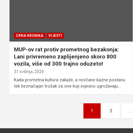
CRNA KRONIKA
VIJESTI
MUP-ov rat protiv prometnog bezakonja:
Lani privremeno zaplijenjeno skoro 800
vozila, više od 300 trajno oduzeto!
31 svibnja, 2026
Kada prometna kultura zakaže, a novčane kazne postanu
tek beznačajan trošak za one koji svjesno ugrožavaju…
Brojevi
1
2
…
stranica