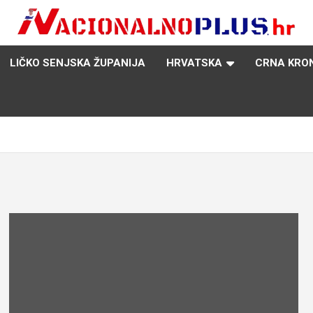
Nacija želi znati više
NacionalnoPlus.hr
LIČKO SENJSKA ŽUPANIJA
HRVATSKA
CRNA KRO