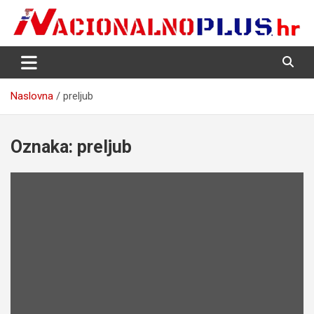
Skip
to
content
Nacija želi znati više
NacionalnoPlus.hr
Naslovna
preljub
Oznaka:
preljub