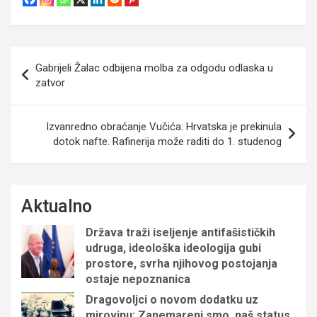
Navigacija
Gabrijeli Žalac odbijena molba za odgodu odlaska u
objava
zatvor
Izvanredno obraćanje Vučića: Hrvatska je prekinula
dotok nafte. Rafinerija može raditi do 1. studenog
Aktualno
Država traži iseljenje antifašističkih
udruga, ideološka ideologija gubi
prostore, svrha njihovog postojanja
ostaje nepoznanica
Dragovoljci o novom dodatku uz
mirovinu: Zanemareni smo, naš status