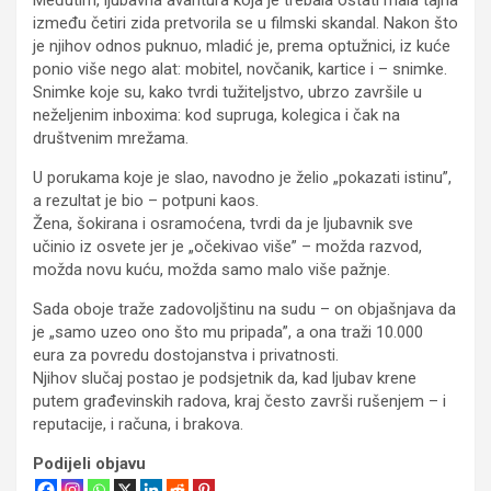
između četiri zida pretvorila se u filmski skandal. Nakon što
je njihov odnos puknuo, mladić je, prema optužnici, iz kuće
ponio više nego alat: mobitel, novčanik, kartice i – snimke.
Snimke koje su, kako tvrdi tužiteljstvo, ubrzo završile u
neželjenim inboxima: kod supruga, kolegica i čak na
društvenim mrežama.
U porukama koje je slao, navodno je želio „pokazati istinu”,
a rezultat je bio – potpuni kaos.
Žena, šokirana i osramoćena, tvrdi da je ljubavnik sve
učinio iz osvete jer je „očekivao više” – možda razvod,
možda novu kuću, možda samo malo više pažnje.
Sada oboje traže zadovoljštinu na sudu – on objašnjava da
je „samo uzeo ono što mu pripada”, a ona traži 10.000
eura za povredu dostojanstva i privatnosti.
Njihov slučaj postao je podsjetnik da, kad ljubav krene
putem građevinskih radova, kraj često završi rušenjem – i
reputacije, i računa, i brakova.
Podijeli objavu