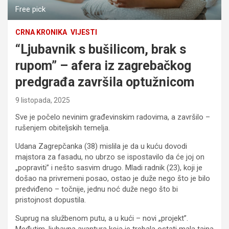
Free pick
CRNA KRONIKA
VIJESTI
“Ljubavnik s bušilicom, brak s
rupom” – afera iz zagrebačkog
predgrađa završila optužnicom
9 listopada, 2025
Sve je počelo nevinim građevinskim radovima, a završilo –
rušenjem obiteljskih temelja.
Udana Zagrepčanka (38) mislila je da u kuću dovodi
majstora za fasadu, no ubrzo se ispostavilo da će joj on
„popraviti” i nešto sasvim drugo. Mladi radnik (23), koji je
došao na privremeni posao, ostao je duže nego što je bilo
predviđeno – točnije, jednu noć duže nego što bi
pristojnost dopustila.
Suprug na službenom putu, a u kući – novi „projekt”.
Međutim, ljubavna avantura koja je trebala ostati mala tajna