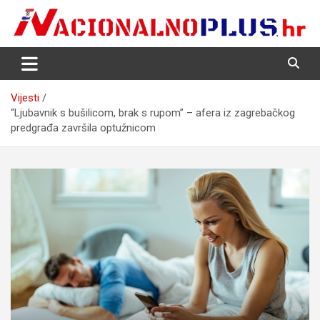
Skip
to
content
Nacija želi znati više
NacionalnoPlus.hr
Vijesti
“Ljubavnik s bušilicom, brak s rupom” – afera iz zagrebačkog
predgrađa završila optužnicom