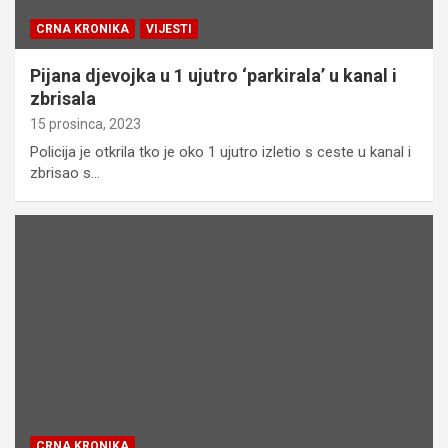
CRNA KRONIKA
VIJESTI
Pijana djevojka u 1 ujutro ‘parkirala’ u kanal i
zbrisala
15 prosinca, 2023
Policija je otkrila tko je oko 1 ujutro izletio s ceste u kanal i
zbrisao s…
CRNA KRONIKA