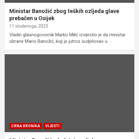
Ministar Banožić zbog teških ozljeda glave
prebačen u Osijek
11 studenoga, 2023
Vladin glasnogovornik Marko Milić izvijestio je da ministar
obrane Mario Banožić, koji je jutros sudjelovao u…
CRNA KRONIKA
VIJESTI