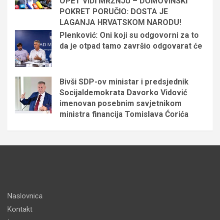
OPET VIDI MRŽNJU – DOMOVINSKI
POKRET PORUČIO: DOSTA JE
LAGANJA HRVATSKOM NARODU!
Plenković: Oni koji su odgovorni za to
da je otpad tamo završio odgovarat će
Bivši SDP-ov ministar i predsjednik
Socijaldemokrata Davorko Vidović
imenovan posebnim savjetnikom
ministra financija Tomislava Ćorića
Naslovnica
Kontakt