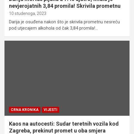
nevjerojatnih 3,84 promila! Skrivila prometnu
10 studenoga, 2023
Darija je osuđena nakon što je skrivila prometnu nesreću
pod utjecajem alkohola od čak 3,84 promila!…
CRNA KRONIKA
VIJESTI
Kaos na autocesti: Sudar teretnih vozila kod
Zagreba, prekinut promet u oba smjera