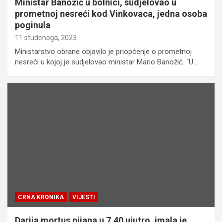
Ministar Banožić u bolnici, sudjelovao u
prometnoj nesreći kod Vinkovaca, jedna osoba
poginula
11 studenoga, 2023
Ministarstvo obrane objavilo je priopćenje o prometnoj
nesreći u kojoj je sudjelovao ministar Mario Banožić. “U…
CRNA KRONIKA
VIJESTI
Darija mortus pijana u 7.40 ujutro, imala je