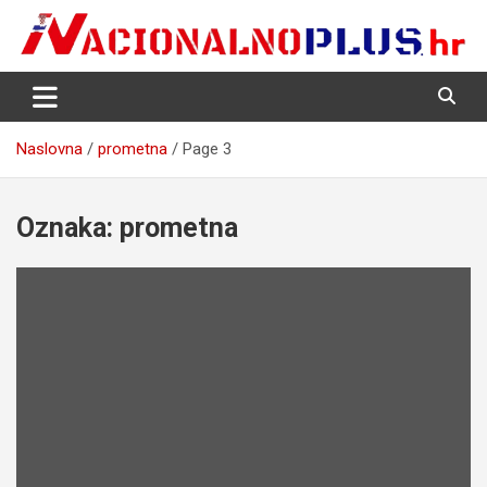
Skip
to
content
Nacija želi znati više
NacionalnoPlus.hr
Naslovna
prometna
Page 3
Oznaka:
prometna