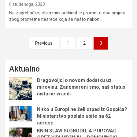
6 studenoga, 2023
Na zagrebačkoj obilaznici prekinut je promet u oba smjera
zbog prometne nesreće koja se nešto nakon…
Brojevi
Previous
1
2
3
stranica
objava
Aktualno
Dragovoljci o novom dodatku uz
mirovinu: Zanemareni smo, naš status
ništa ne vrijedi
Nitko u Europi ne želi otpad iz Gospića?
Ministarstvo poslalo upite na 62
adrese
KNIN SLAVI SLOBODU, A PUPOVAC