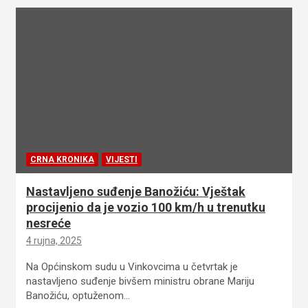
CRNA KRONIKA
VIJESTI
Nastavljeno suđenje Banožiću: Vještak
procijenio da je vozio 100 km/h u trenutku
nesreće
4 rujna, 2025
Na Općinskom sudu u Vinkovcima u četvrtak je
nastavljeno suđenje bivšem ministru obrane Mariju
Banožiću, optuženom…