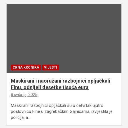
CRNA KRONIKA
VIJESTI
Maskirani i naoružani razbojnici opljačkali
Finu, odnijeli desetke tisuća eura
8 svibnja, 2025
Maskirani razbojnici opljačkali su u četvrtak ujutro
poslovnicu Fine u zagrebačkim Gajnicama, izvijestila je
policija, a…