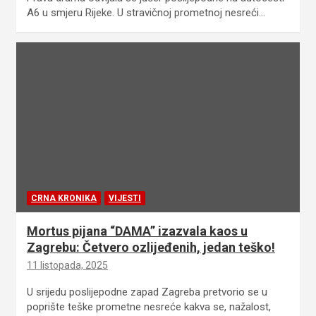
A6 u smjeru Rijeke. U stravičnoj prometnoj nesreći…
CRNA KRONIKA
VIJESTI
Mortus pijana “DAMA” izazvala kaos u
Zagrebu: Četvero ozlijeđenih, jedan teško!
11 listopada, 2025
U srijedu poslijepodne zapad Zagreba pretvorio se u
poprište teške prometne nesreće kakva se, nažalost,