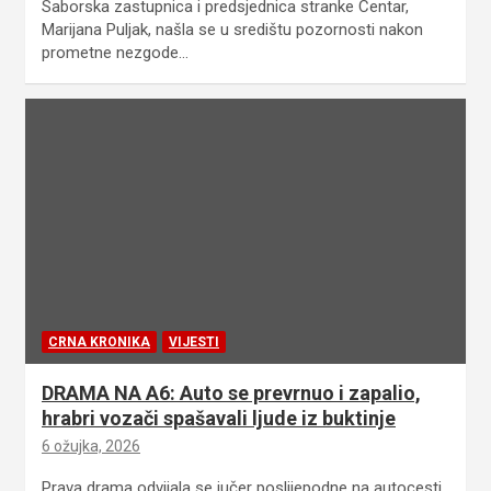
Saborska zastupnica i predsjednica stranke Centar,
Marijana Puljak, našla se u središtu pozornosti nakon
prometne nezgode…
CRNA KRONIKA
VIJESTI
DRAMA NA A6: Auto se prevrnuo i zapalio,
hrabri vozači spašavali ljude iz buktinje
6 ožujka, 2026
Prava drama odvijala se jučer poslijepodne na autocesti