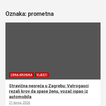
Oznaka:
prometna
CRNA KRONIKA
VIJESTI
Stravična nesreća u Zagrebu: Vatrogasci
rezali krov da spase ženu, vozač ispao iz
automobila
21 lipnja, 2026