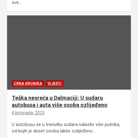
sve…
CRNA KRONIKA
VIJESTI
Teška nesreća u Dalmaciji: U sudaru
autobusa i auta više osoba ozlijeđeno
4 listopada, 2025
U autobusu se u trenutku sudara nalazilo više putnika,
od kojih je deset osoba lakše ozlijeđeno…