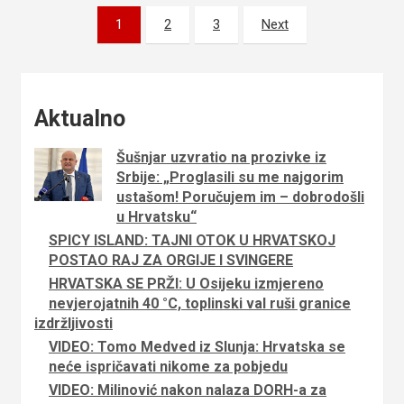
Brojevi
1
2
3
Next
stranica
objava
Aktualno
Šušnjar uzvratio na prozivke iz
Srbije: „Proglasili su me najgorim
ustašom! Poručujem im – dobrodošli
u Hrvatsku“
SPICY ISLAND: TAJNI OTOK U HRVATSKOJ
POSTAO RAJ ZA ORGIJE I SVINGERE
HRVATSKA SE PRŽI: U Osijeku izmjereno
nevjerojatnih 40 °C, toplinski val ruši granice
izdržljivosti
VIDEO: Tomo Medved iz Slunja: Hrvatska se
neće ispričavati nikome za pobjedu
VIDEO: Milinović nakon nalaza DORH-a za