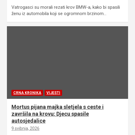
Vatrogasci su morali rezati krov BMW-a, kako bi spasili
ženu iz automobila koji se ogromnom brzinom…
CRNA KRONIKA
VIJESTI
Mortus pijana majka sletjela s ceste i
završila na krovu: Djecu spasile
autosjedalice
9 svibnja, 2026