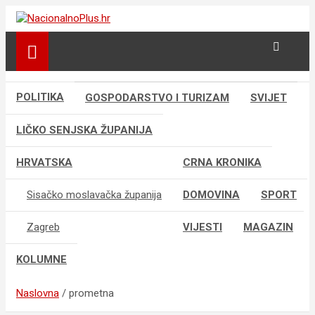
Skip
to
Nacija želi znati više
NacionalnoPlus.hr
content
POLITIKA
GOSPODARSTVO I TURIZAM
SVIJET
LIČKO SENJSKA ŽUPANIJA
HRVATSKA
CRNA KRONIKA
Sisačko moslavačka županija
DOMOVINA
SPORT
Zagreb
VIJESTI
MAGAZIN
KOLUMNE
Naslovna
prometna