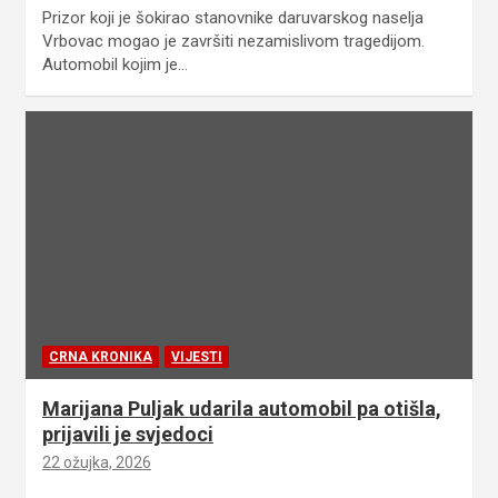
Prizor koji je šokirao stanovnike daruvarskog naselja
Vrbovac mogao je završiti nezamislivom tragedijom.
Automobil kojim je…
CRNA KRONIKA
VIJESTI
Marijana Puljak udarila automobil pa otišla,
prijavili je svjedoci
22 ožujka, 2026