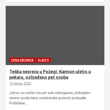
CRNA KRONIKA
VIJESTI
Teška nesreća u Požegi: Kamion uletio u
pekaru, ozlijeđeno pet osoba
15 lipnja, 2025
Jutros su nešto iza pet sati vatrogasne, policijske i
sirene vozila hitne medicinske pomoći probudile
Požežane.…