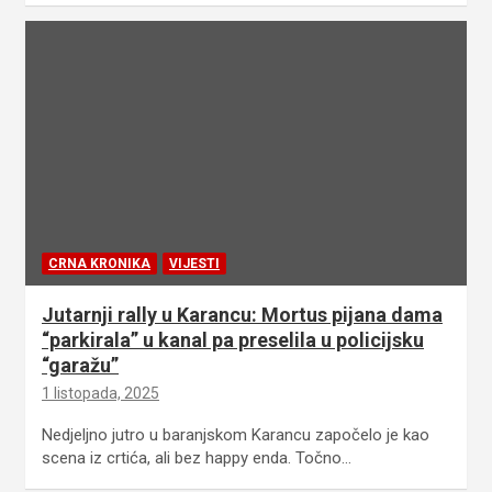
CRNA KRONIKA
VIJESTI
Jutarnji rally u Karancu: Mortus pijana dama
“parkirala” u kanal pa preselila u policijsku
“garažu”
1 listopada, 2025
Nedjeljno jutro u baranjskom Karancu započelo je kao
scena iz crtića, ali bez happy enda. Točno…