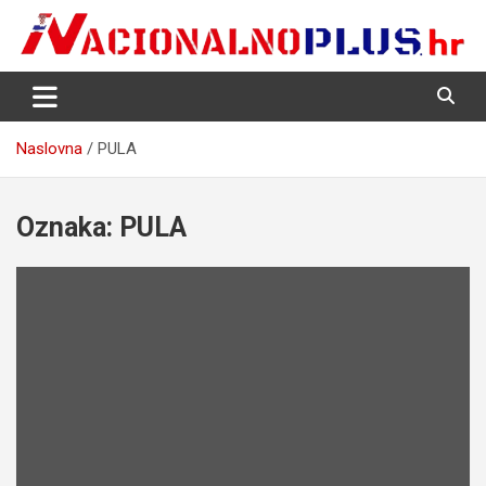
Skip
to
content
Nacija želi znati više
NacionalnoPlus.hr
Naslovna
PULA
Oznaka:
PULA