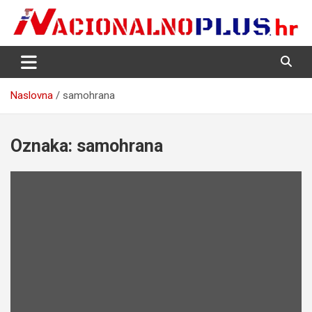
Skip
to
content
Nacija želi znati više
NacionalnoPlus.hr
Naslovna
samohrana
Oznaka:
samohrana