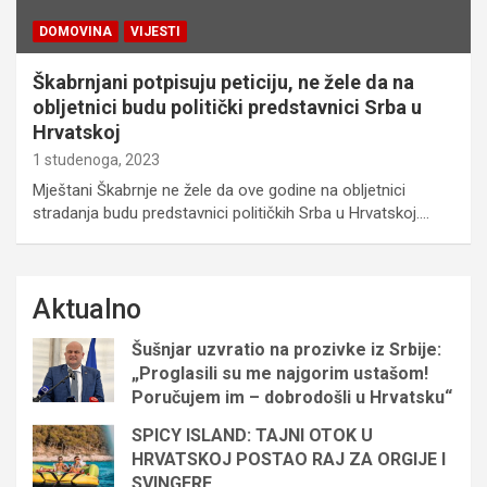
DOMOVINA
VIJESTI
Škabrnjani potpisuju peticiju, ne žele da na
obljetnici budu politički predstavnici Srba u
Hrvatskoj
1 studenoga, 2023
Mještani Škabrnje ne žele da ove godine na obljetnici
stradanja budu predstavnici političkih Srba u Hrvatskoj.…
Aktualno
Šušnjar uzvratio na prozivke iz Srbije:
„Proglasili su me najgorim ustašom!
Poručujem im – dobrodošli u Hrvatsku“
SPICY ISLAND: TAJNI OTOK U
HRVATSKOJ POSTAO RAJ ZA ORGIJE I
SVINGERE