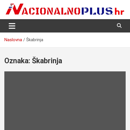
Skip
to
content
Nacija želi znati više
NacionalnoPlus.hr
Naslovna
Škabrinja
Oznaka:
Škabrinja