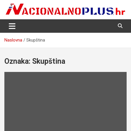
Skip
to
content
Nacija želi znati više
NacionalnoPlus.hr
Naslovna
Skupština
Oznaka:
Skupština