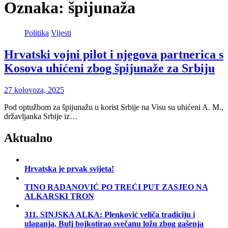
Oznaka:
špijunaža
Politika
Vijesti
Hrvatski vojni pilot i njegova partnerica s
Kosova uhićeni zbog špijunaže za Srbiju
27 kolovoza, 2025
Pod optužbom za špijunažu u korist Srbije na Visu su uhićeni A. M.,
državljanka Srbije iz…
Aktualno
Hrvatska je prvak svijeta!
TINO RADANOVIĆ PO TREĆI PUT ZASJEO NA
ALKARSKI TRON
311. SINJSKA ALKA: Plenković veliča tradiciju i
ulaganja, Bulj bojkotirao svečanu ložu zbog gašenja