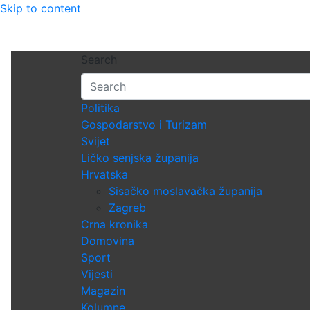
Skip to content
Search
Politika
Gospodarstvo i Turizam
Svijet
Ličko senjska županija
Hrvatska
Sisačko moslavačka županija
Zagreb
Crna kronika
Domovina
Sport
Vijesti
Magazin
Kolumne