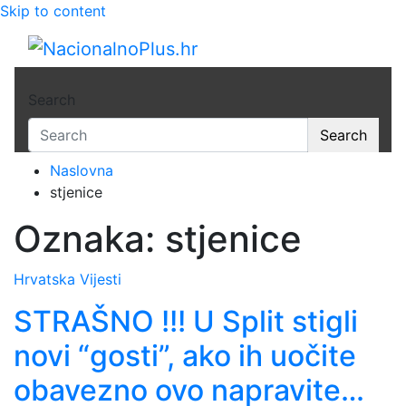
Skip to content
NacionalnoPlus.hr
Nacija želi znati više
Search
Search
Naslovna
stjenice
Oznaka:
stjenice
Hrvatska
Vijesti
STRAŠNO !!! U Split stigli
novi “gosti”, ako ih uočite
obavezno ovo napravite…