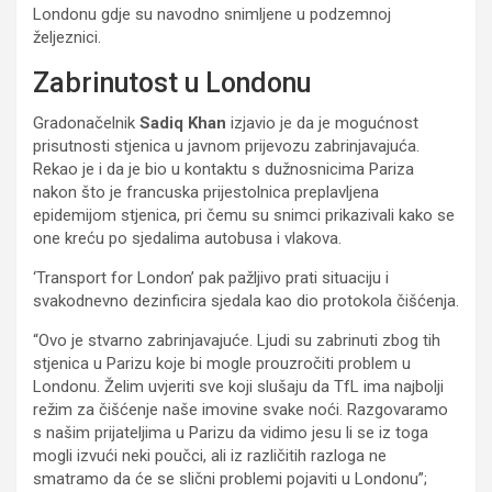
Londonu gdje su navodno snimljene u podzemnoj
željeznici.
Zabrinutost u Londonu
Gradonačelnik
Sadiq
Khan
izjavio je da je mogućnost
prisutnosti stjenica u javnom prijevozu zabrinjavajuća.
Rekao je i da je bio u kontaktu s dužnosnicima Pariza
nakon što je francuska prijestolnica preplavljena
epidemijom stjenica, pri čemu su snimci prikazivali kako se
one kreću po sjedalima autobusa i vlakova.
‘Transport for London’ pak pažljivo prati situaciju i
svakodnevno dezinficira sjedala kao dio protokola čišćenja.
“Ovo je stvarno zabrinjavajuće. Ljudi su zabrinuti zbog tih
stjenica u Parizu koje bi mogle prouzročiti problem u
Londonu. Želim uvjeriti sve koji slušaju da TfL ima najbolji
režim za čišćenje naše imovine svake noći. Razgovaramo
s našim prijateljima u Parizu da vidimo jesu li se iz toga
mogli izvući neki poučci, ali iz različitih razloga ne
smatramo da će se slični problemi pojaviti u Londonu”;