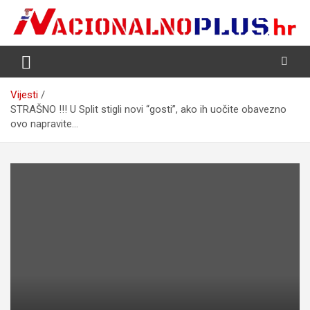
Skip
to
content
Nacija želi znati više
NacionalnoPlus.hr
Vijesti
STRAŠNO !!! U Split stigli novi “gosti”, ako ih uočite obavezno
ovo napravite…