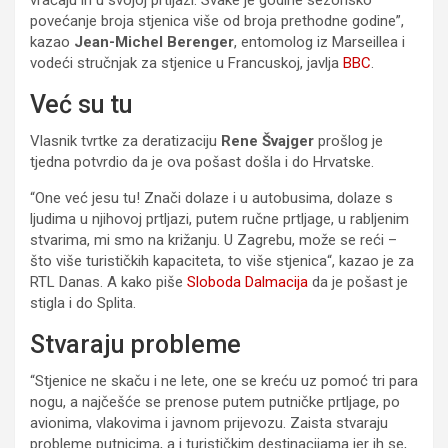
povećanje broja stjenica više od broja prethodne godine”,
kazao
Jean-Michel Berenger
, entomolog iz Marseillea i
vodeći stručnjak za stjenice u Francuskoj, javlja
BBC
.
Već su tu
Vlasnik tvrtke za deratizaciju
Rene
Švajger
prošlog je
tjedna potvrdio da je ova pošast došla i do Hrvatske.
“One već jesu tu! Znači dolaze i u autobusima, dolaze s
ljudima u njihovoj prtljazi, putem ručne prtljage, u rabljenim
stvarima, mi smo na križanju. U Zagrebu, može se reći –
što više turističkih kapaciteta, to više stjenica“, kazao je za
RTL Danas. A kako piše
Sloboda Dalmacija
da je pošast je
stigla i do Splita.
Stvaraju probleme
“Stjenice ne skaču i ne lete, one se kreću uz pomoć tri para
nogu, a najčešće se prenose putem putničke prtljage, po
avionima, vlakovima i javnom prijevozu. Zaista stvaraju
probleme putnicima, a i turističkim destinacijama jer ih se,