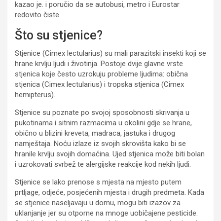
kazao je. i poručio da se autobusi, metro i Eurostar
redovito čiste.
Što su stjenice?
Stjenice (Cimex lectularius) su mali parazitski insekti koji se
hrane krvlju ljudi i životinja. Postoje dvije glavne vrste
stjenica koje često uzrokuju probleme ljudima: obična
stjenica (Cimex lectularius) i tropska stjenica (Cimex
hemipterus).
Stjenice su poznate po svojoj sposobnosti skrivanja u
pukotinama i sitnim razmacima u okolini gdje se hrane,
obično u blizini kreveta, madraca, jastuka i drugog
namještaja. Noću izlaze iz svojih skrovišta kako bi se
hranile krvlju svojih domaćina. Ujed stjenica može biti bolan
i uzrokovati svrbež te alergijske reakcije kod nekih ljudi.
Stjenice se lako prenose s mjesta na mjesto putem
prtljage, odjeće, posjećenih mjesta i drugih predmeta. Kada
se stjenice naseljavaju u domu, mogu biti izazov za
uklanjanje jer su otporne na mnoge uobičajene pesticide.