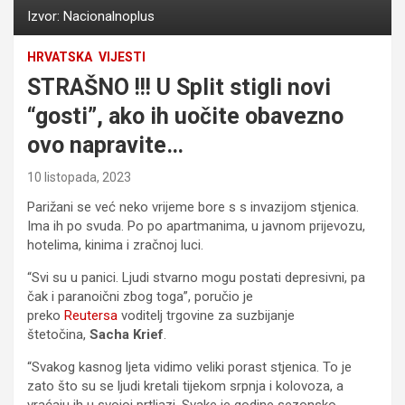
Izvor: Nacionalnoplus
HRVATSKA
VIJESTI
STRAŠNO !!! U Split stigli novi
“gosti”, ako ih uočite obavezno
ovo napravite…
10 listopada, 2023
Parižani se već neko vrijeme bore s s invazijom stjenica.
Ima ih po svuda. Po po apartmanima, u javnom prijevozu,
hotelima, kinima i zračnoj luci.
“Svi su u panici. Ljudi stvarno mogu postati depresivni, pa
čak i paranoični zbog toga”, poručio je
preko
Reutersa
voditelj trgovine za suzbijanje
štetočina,
Sacha Krief
.
“Svakog kasnog ljeta vidimo veliki porast stjenica. To je
zato što su se ljudi kretali tijekom srpnja i kolovoza, a
vraćaju ih u svojoj prtljazi. Svake je godine sezonsko