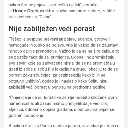
nakon što se pojave, jako teško riješiti”, poručio
je
Hrvoje
Grgić
, direktor službe sanitarne zaštite, zaštite
bilja i veterine u “Cianu”.
Nije zabilježen veći porast
“Teško je potpuno prevenirati pojavu stjenica, gotovo i
nemoguće. No, ako se pojave, vrlo je važno da se zaustavi
njihovo daljnje prenošenje. Važno je da se ne šire dalje, a to
se postiže tako da se, primjerice, uklone i ne premještaju
sve stvari koje su zahvaćene njima, da se ne premještaju
gosti iz sobe u sobu ili s lokacije na drugu lokaciju te da se
odmah zovu stručnjaci za dezinsekciju kako bi ih se
potpuno uništilo”, dodao je i naglasio kako Splitu nisu
zabilježili veći porast u odnosu na prethodne godine.
“Činjenica je da su turističke zemlje osobito izložene ovim
nametnicima, ali zasad nismo primijetili da je veći broj
stjenica, odnosno dojava građana, u odnosu na prijašnje
godine”, poručio je.
A nakon što je u Parizu nastala panika, zavladao je strah i u