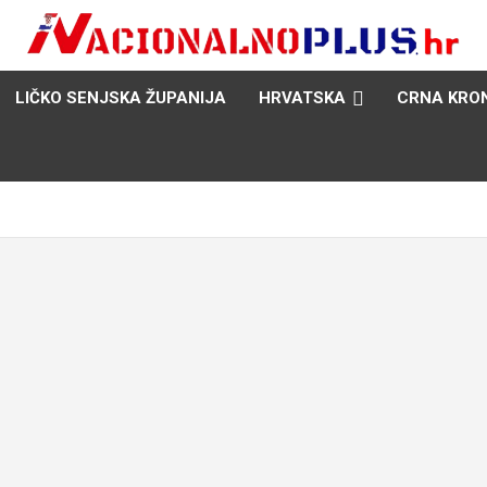
Nacija želi znati više
NacionalnoPlus.hr
LIČKO SENJSKA ŽUPANIJA
HRVATSKA
CRNA KRO