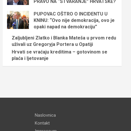
PRAVO NA “STVARANJE” HRVATSKE?
PUPOVAC OŠTRO O INCIDENTU U
KNINU: “Ovo nije demokracija, ovo je
opaki napad na demokraciju”
Zaljubljeni Zlatko i Blanka Mateša u prvom redu
uživali uz Gregoryja Portera u Opatiji
Hrvati se vraćaju kreditima – gotovinom se
plaća i ljetovanje
Naslovnica
Kontakt