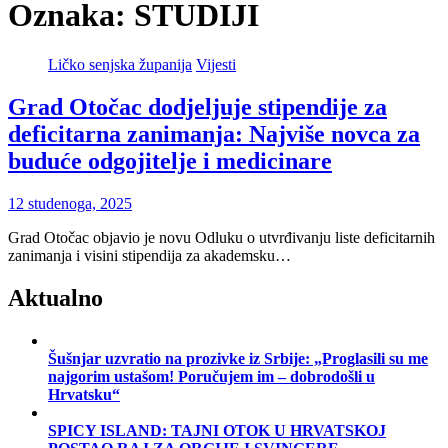
Oznaka:
STUDIJI
Ličko senjska županija
Vijesti
Grad Otočac dodjeljuje stipendije za
deficitarna zanimanja: Najviše novca za
buduće odgojitelje i medicinare
12 studenoga, 2025
Grad Otočac objavio je novu Odluku o utvrđivanju liste deficitarnih
zanimanja i visini stipendija za akademsku…
Aktualno
Šušnjar uzvratio na prozivke iz Srbije: „Proglasili su me
najgorim ustašom! Poručujem im – dobrodošli u
Hrvatsku“
SPICY ISLAND: TAJNI OTOK U HRVATSKOJ